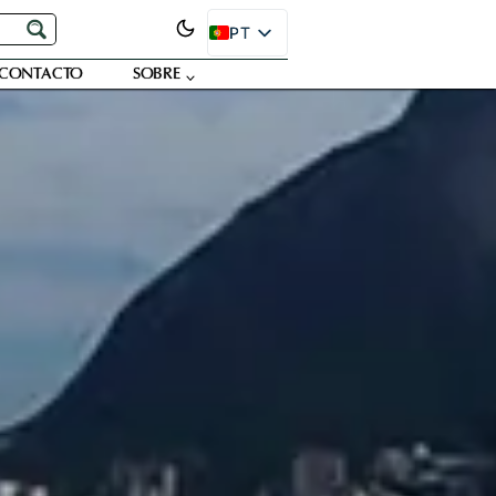
PT
EN
CONTACTO
SOBRE
ES
FR
DE
JA
RU
SR