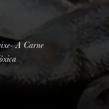
eixe- A Carne
óxica