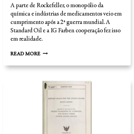
A parte de Rockefeller, o monopólio da
química e indústrias de medicamentos veio em
cumprimento após a 2ª guerra mundial. A
Standard Oil e a IG Farben cooperação fez isso
em realidade.
A
READ MORE
HISTÓRIA
DA
GRANDE
FARMÁCIA
-
IG
FARBEN