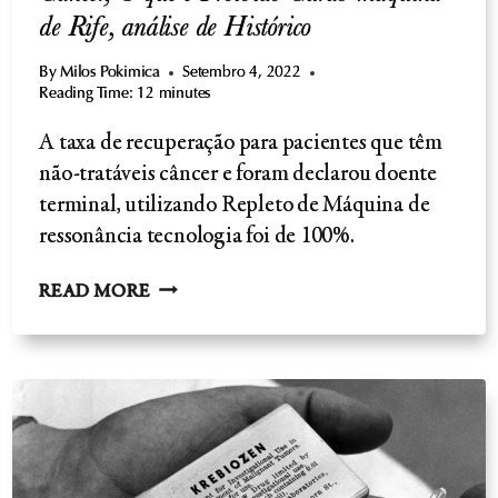
de Rife, análise de Histórico
By
Milos Pokimica
Setembro 4, 2022
Reading Time:
12
minutes
A taxa de recuperação para pacientes que têm
não-tratáveis câncer e foram declarou doente
terminal, utilizando Repleto de Máquina de
ressonância tecnologia foi de 100%.
CÂNCER,
READ MORE
O
QUE
É
PROIBIDO
CURAS-
MÁQUINA
DE
RIFE,