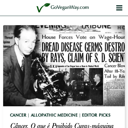
Skip
GoVeganWay.com
to
content
CANCER
|
ALLOPATHIC MEDICINE
|
EDITOR PICKS
Câncer, O que é Proibido Curas-máquina