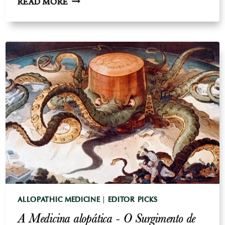
O
READ MORE
MCGOVERN
RELATÓRIO
-
DE
INTERESSE
ESPECIAL
E
A
SUPRESSÃO
DA
CIÊNCIA
ALLOPATHIC MEDICINE
|
EDITOR PICKS
A Medicina alopática - O Surgimento de