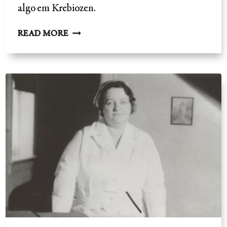
algo em Krebiozen.
CÂNCER,
READ MORE
O
QUE
É
PROIBIDO
CURAS
-
O
KREBIOZEN