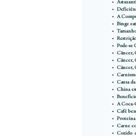
Astaxant
Deficiên
A Compul
Binge eat
Tamanho 
Restrição
Pode-se 
Câncer, 
Câncer, 
Câncer, 
Carnismo
Causa da
China es
Benefício
A Coca-C
Café ben
Proteína
Carne co
Cozido 