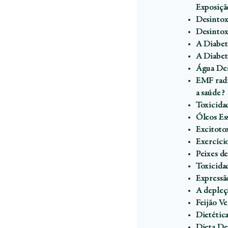
Exposiçã
Desintox
Desintox
A Diabet
A Diabet
Água Des
EMF radi
a saúde?
Toxicida
Óleos Es
Excitoto
Exercíci
Peixes de
Toxicida
Expressã
A depleç
Feijão Ve
Dietétic
Dieta De