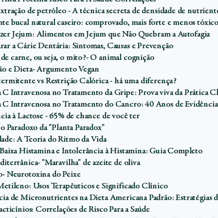
xtração de petróleo - A técnica secreta de densidade de nutrient
te bucal natural caseiro: comprovado, mais forte e menos tóxic
er Jejum: Alimentos em Jejum que Não Quebram a Autofagia
ar a Cárie Dentária: Sintomas, Causas e Prevenção
e carne, ou seja, o mito?- O animal cognição
ão e Dieta- Argumento Vegan
termitente vs Restrição Calórica - há uma diferença?
 C Intravenosa no Tratamento da Gripe: Prova viva da Prática Cl
 C Intravenosa no Tratamento do Cancro: 40 Anos de Evidência
cia à Lactose - 65% de chance de você ter
 o Paradoxo da "Planta Paradox"
ade: A Teoria do Ritmo da Vida
 Baixa Histamina e Intolerância à Histamina: Guia Completo
iterrânica- "Maravilha" de azeite de oliva
- Neurotoxina do Peixe
Metileno: Usos Terapêuticos e Significado Clínico
cia de Micronutrientes na Dieta Americana Padrão: Estratégias 
acticínios: Correlações de Risco Para a Saúde