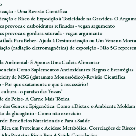
o
icação - Uma Revisão Científica
icação e Risco de Exposição à Toxicidade na Gravidez- O Argum
es provoca e carboidratos refinados - vegan argumento
es provoca e gordura saturada - vegan argumento
tilada Para Beber- Ajuda à Desintoxicação ou Um Veneno Morta
ação (radiação eletromagnética) de exposição - Não 5G represent
de Ambiental- É Apenas Uma Cadeia Alimentar
senciais Como Suplementos Antioxidantes: Regras e Estratégias
xicity de MSG (glutamato Monossódico)-Revisão Científica
o - Por que exatamente o que é necessário?
 cultura - o paraíso das "fossas"
de do Peixe- A Carne Mais Tóxica
o dos Genes e Epigenética: Como a Dieta e o Ambiente Moldam 
ão de glicogênio - Como não exercício
rde: Benefícios Nutricionais e Para a Saúde
a Rica em Proteínas e Acidose Metabólica: Correlações de Riscos
 Alta Proteína Risco Para A Saúde Correlações