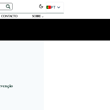
PT
EN
CONTACTO
SOBRE
ES
FR
DE
JA
RU
SR
revenção