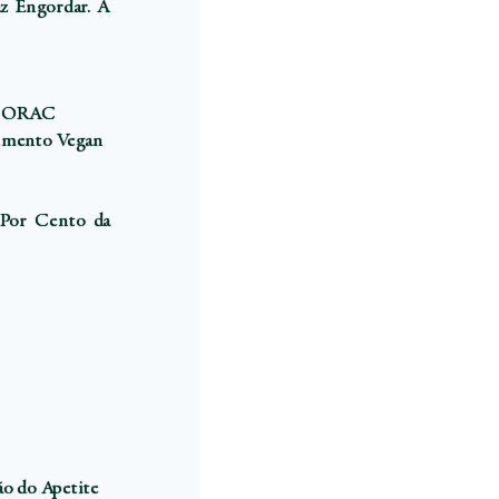
z Engordar. A
es ORAC
umento Vegan
 Por Cento da
o do Apetite