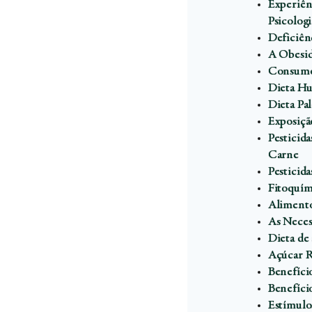
Experiên
Psicolog
Deficiên
A Obesid
Consumo
Dieta Hu
Dieta Pal
Exposição
Pesticid
Carne
Pesticid
Fitoquím
Alimento
As Neces
Dieta de 
Açúcar R
Benefíci
Benefíci
Estímulo