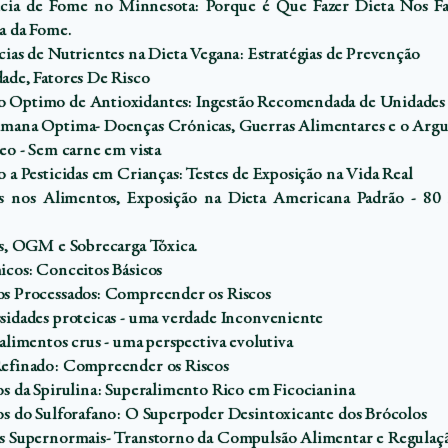
cia de Fome no Minnesota: Porque é Que Fazer Dieta Nos Fa
ia da Fome.
cias de Nutrientes na Dieta Vegana: Estratégias de Prevenção
ade, Fatores De Risco
 Optimo de Antioxidantes: Ingestão Recomendada de Unidad
mana Optima- Doenças Crónicas, Guerras Alimentares e o Arg
eo - Sem carne em vista
 a Pesticidas em Crianças: Testes de Exposição na Vida Real
as nos Alimentos, Exposição na Dieta Americana Padrão - 80
as, OGM e Sobrecarga Tóxica.
icos: Conceitos Básicos
s Processados: Compreender os Riscos
sidades proteicas - uma verdade Inconveniente
alimentos crus - uma perspectiva evolutiva
efinado: Compreender os Riscos
os da Spirulina: Superalimento Rico em Ficocianina
os do Sulforafano: O Superpoder Desintoxicante dos Brócolos
s Supernormais- Transtorno da Compulsão Alimentar e Regulaçã