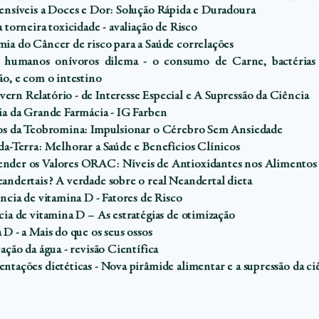
ensíveis a Doces e Dor: Solução Rápida e Duradoura
 torneira toxicidade - avaliação de Risco
ia do Câncer de risco para a Saúde correlações
 humanos onívoros dilema - o consumo de Carne, bactérias p
ão, e com o intestino
rn Relatório - de Interesse Especial e A Supressão da Ciência
ia da Grande Farmácia - IG Farben
os da Teobromina: Impulsionar o Cérebro Sem Ansiedade
da-Terra: Melhorar a Saúde e Benefícios Clínicos
der os Valores ORAC: Níveis de Antioxidantes nos Alimentos
andertais? A verdade sobre o real Neandertal dieta
ncia de vitamina D - Fatores de Risco
ia de vitamina D – As estratégias de otimização
D - a Mais do que os seus ossos
ação da água - revisão Científica
ntações dietéticas - Nova pirâmide alimentar e a supressão da ci