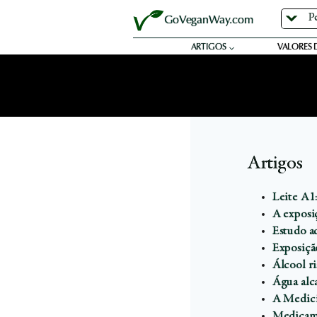
Skip
GoVeganWay.com
to
content
ARTIGOS
VALORES 
Artigos
Leite A1
A exposiç
Estudo a
Exposição
Álcool ri
Água alca
A Medici
Medicame