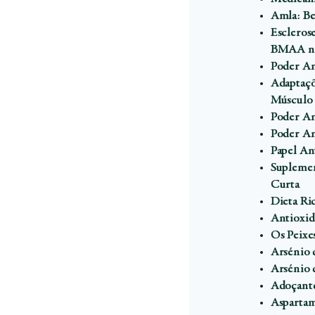
Amla: Be
Escleros
BMAA na
Poder An
Adaptaç
Músculo
Poder An
Poder An
Papel An
Suplemen
Curta
Dieta Ric
Antioxid
Os Peixe
Arsénio 
Arsénio 
Adoçante
Aspartam