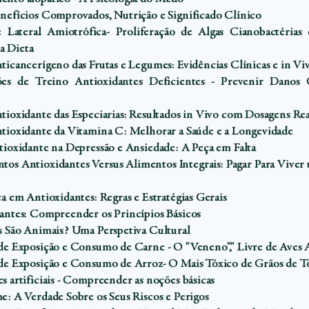
nefícios Comprovados, Nutrição e Significado Clínico
e Lateral Amiotrófica- Proliferação de Algas Cianobactérias
 Dieta
ticancerígeno das Frutas e Legumes: Evidências Clínicas e in Vi
ões de Treino Antioxidantes Deficientes - Prevenir Danos 
tioxidante das Especiarias: Resultados in Vivo com Dosagens Rea
tioxidante da Vitamina C: Melhorar a Saúde e a Longevidade
tioxidante na Depressão e Ansiedade: A Peça em Falta
tos Antioxidantes Versus Alimentos Integrais: Pagar Para Viver
a em Antioxidantes: Regras e Estratégias Gerais
antes: Compreender os Princípios Básicos
s São Animais? Uma Perspetiva Cultural
de Exposição e Consumo de Carne - O "Veneno"," Livre de Aves 
de Exposição e Consumo de Arroz- O Mais Tóxico de Grãos de T
s artificiais - Compreender as noções básicas
e: A Verdade Sobre os Seus Riscos e Perigos