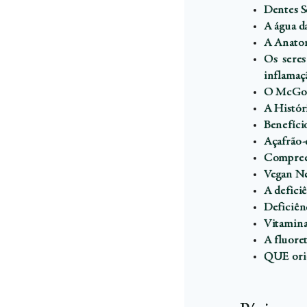
Dentes S
A água da
A Anatom
Os seres
inflamaç
O McGove
A Histór
Benefíci
Açafrão-
Compreen
Vegan Ne
A deficiê
Deficiênc
Vitamina 
A fluoret
QUE orie