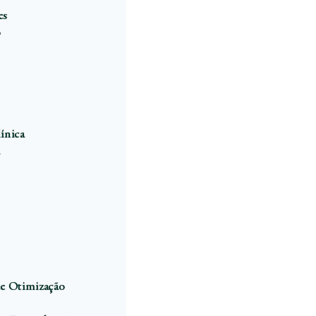
es
o
ínica
de Otimização