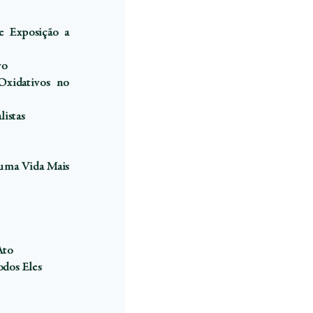
 e Exposição a
vo
Oxidativos no
listas
 uma Vida Mais
Ato
odos Eles