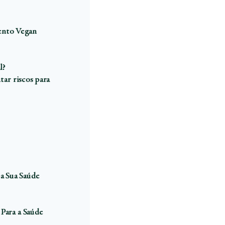
ento Vegan
l?
ar riscos para
a Sua Saúde
 Para a Saúde