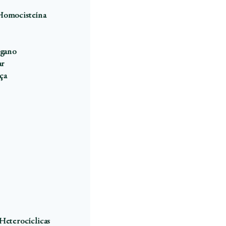
 Homocisteína
egano
ar
ça
eterocíclicas