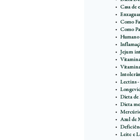
Casa de e
Enxaguan
Como Faz
Como Par
Humano d
Inflamaç
Jejum in
Vitamina
Vitamina
Intolerân
Lectins -
Longevid
Dieta de
Dieta med
Mercúrio
Azul de 
Deficiên
Leite e L