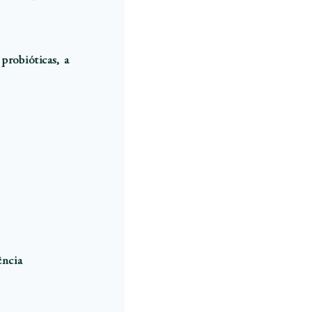
robióticas, a
ência