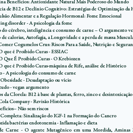
ina Benefícios: Antioxidante Natural Mais Poderoso do Mundo
cia de B12 e Declínio Cognitivo: Estratégias de Optimização da
são Alimentar e a Regulação Hormonal: Fome Emocional
ing disorder - A psicologia da fome
do cérebro, inteligência e consumo de carne – O argumento v
 de calorias, Autofagia, a Longevidade e a perda de massa Muscul
Comer Cogumelos Crus: Riscos Para a Saúde, Nutrição e Seguran
O que é Proibido Curas - ESSIAC
O Que É Proibido Curas - O Krebiozen
O que é Proibido Curas-máquina de Rife, análise de Histórico
 - A psicologia do consumo de carne
 Obesidade - Desadaptação ou vício
tudo - vegan argumento
s da Clorela: B12 à base de plantas, ferro, zinco e desintoxicação
ola Company - Revisão Histórica
efícios– Não sem riscos
 Completa: Sinalização do IGF-1 na Formação do Cancro
zida bactérias endotoxemia - Inflamação e dieta
de Carne - O agente Mutagênico em uma Mordida, Aminas H