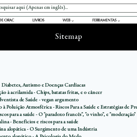
DE ORAC
LIVROS
WEB
FERRAMENTAS
Sitemap
: Diabetes, Autismo e Doenças Cardíacas
ão à acrilamida - Chips, batatas fritas, e o câncer
dventista de Saúde - vegan argumento
 à Poluição Atmosférica - Riscos Para a Saúde e Estratégias de P
scos para a saúde - O "paradoxo francês", "o vinho", e "moderação"
lina - Benefícios e riscos para a saúde
na alopática - O Surgimento de uma Indústria
nto alopático - A Psicologia do Medo