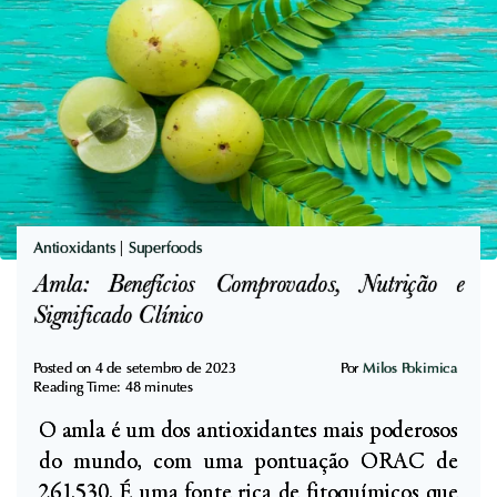
d
r
o
a
,
C
M
á
a
r
i
i
s
e
F
D
Antioxidants
|
Superfoods
o
e
Amla: Benefícios Comprovados, Nutrição e
r
n
Significado Clínico
t
t
e
á
Posted on
4 de setembro de 2023
Por
Milos Pokimica
e
Reading Time:
48
minutes
r
M
O amla é um dos antioxidantes mais poderosos
i
e
do mundo, com uma pontuação ORAC de
a
n
261.530. É uma fonte rica de fitoquímicos que
: