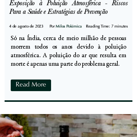
e
Exposição à Poluição Atmosférica - Riscos
u
d
Para a Saúde e Estratégias de Prevenção
t
a
r
s
4 de agosto de 2023
Por
Milos Pokimica
Reading Time:
7
minutes
i
E
ç
Só na Índia, cerca de meio milhão de pessoas
s
ã
morrem todos os anos devido à poluição
p
o
atmosférica. A poluição do ar que resulta em
e
e
morte é apenas uma parte do problema geral.
c
S
i
e
E
Read More
a
g
x
r
u
p
i
r
o
a
a
s
s
n
i
:
ç
ç