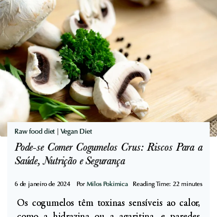
n
à
a
H
D
i
-
s
a
t
M
a
a
m
i
i
s
n
d
a
Raw food diet
|
Vegan Diet
o
:
Pode-se Comer Cogumelos Crus: Riscos Para a
q
G
Saúde, Nutrição e Segurança
u
u
e
6 de janeiro de 2024
i
Por
Milos Pokimica
Reading Time:
22
minutes
o
a
Os cogumelos têm toxinas sensíveis ao calor,
s
C