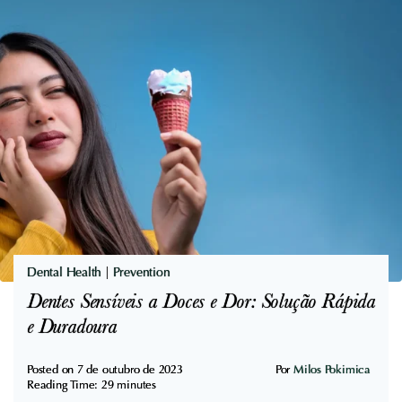
a
z
e
r
J
e
j
u
m
:
A
Dental Health
|
Prevention
l
Dentes Sensíveis a Doces e Dor: Solução Rápida
i
e Duradoura
m
e
Posted on
7 de outubro de 2023
Por
Milos Pokimica
Reading Time:
29
minutes
n