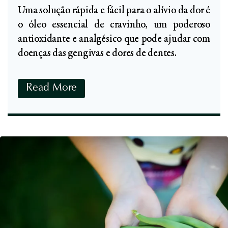
Uma solução rápida e fácil para o alívio da dor é
t
o óleo essencial de cravinho, um poderoso
o
antioxidante e analgésico que pode ajudar com
s
doenças das gengivas e dores de dentes.
e
m
J
D
Read More
e
e
j
n
u
t
m
e
q
s
u
S
e
e
N
n
ã
s
o