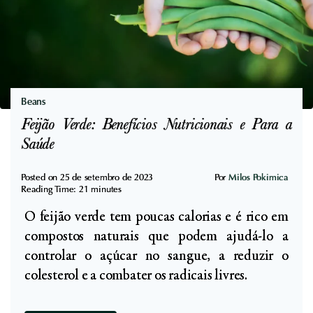
í
Q
v
u
e
e
i
b
s
r
a
Beans
a
D
Feijão Verde: Benefícios Nutricionais e Para a
m
o
Saúde
a
c
A
e
Posted on
25 de setembro de 2023
Por
Milos Pokimica
u
Reading Time:
21
minutes
s
t
O feijão verde tem poucas calorias e é rico em
e
o
compostos naturais que podem ajudá-lo a
D
f
controlar o açúcar no sangue, a reduzir o
o
a
colesterol e a combater os radicais livres.
r
g
:
i