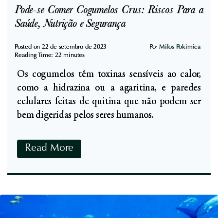
r
f
Pode-se Comer Cogumelos Crus: Riscos Para a
a
í
Saúde, Nutrição e Segurança
d
c
o
i
Posted on
22 de setembro de 2023
Por
Milos Pokimica
u
Reading Time:
22
minutes
o
r
Os cogumelos têm toxinas sensíveis ao calor,
s
a
como a hidrazina ou a agaritina, e paredes
N
celulares feitas de quitina que não podem ser
u
bem digeridas pelos seres humanos.
t
r
i
P
Read More
c
o
i
d
o
e
n
-
a
s