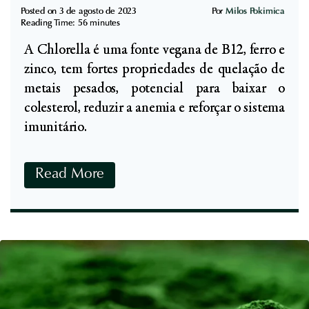
d
T
Posted on
3 de agosto de 2023
Por
Milos Pokimica
o
Reading Time:
56
minutes
e
C
A Chlorella é uma fonte vegana de B12, ferro e
r
l
zinco, tem fortes propriedades de quelação de
a
í
metais pesados, potencial para baixar o
p
n
colesterol, reduzir a anemia e reforçar o sistema
ê
i
imunitário.
u
c
t
o
i
B
Read More
c
e
o
n
s
e
e
f
S
í
i
c
g