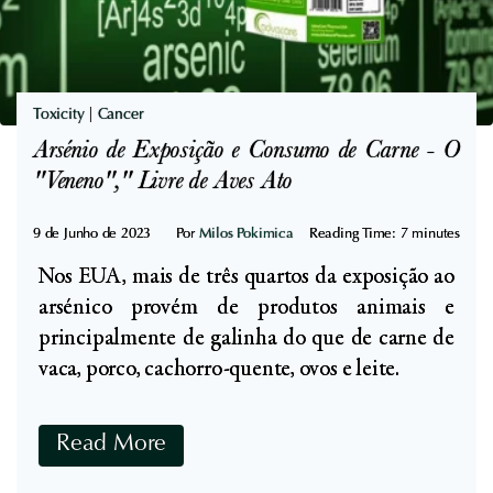
s
r
a
t
â
a
a
n
S
s
i
Toxicity
|
Cancer
a
c
Arsénio de Exposição e Consumo de Carne - O
ú
a
"Veneno"," Livre de Aves Ato
d
-
e
"
9 de Junho de 2023
Por
Milos Pokimica
Reading Time:
7
minutes
e
M
E
Nos EUA, mais de três quartos da exposição ao
a
s
arsénico provém de produtos animais e
r
t
principalmente de galinha do que de carne de
a
r
vaca, porco, cachorro-quente, ovos e leite.
v
a
i
t
A
Read More
l
é
r
h
g