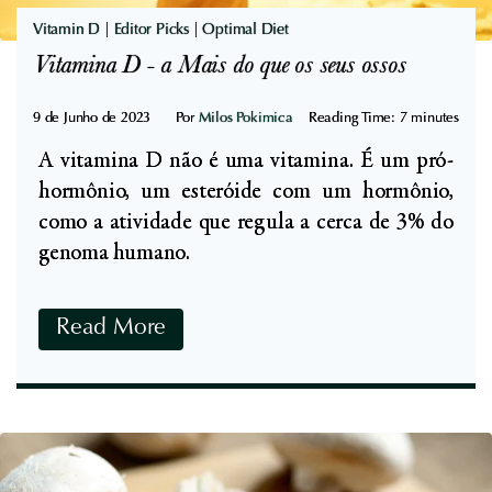
o
i
Vitamin D
|
Editor Picks
|
Optimal Diet
c
n
Vitamina D - a Mais do que os seus ossos
i
a
a
e
9 de Junho de 2023
Por
Milos Pokimica
Reading Time:
7
minutes
n
I
A vitamina D não é uma vitamina. É um pró-
i
n
hormônio, um esteróide com um hormônio,
n
t
como a atividade que regula a cerca de 3% do
a
o
genoma humano.
l
e
V
Read More
r
i
â
t
n
a
c
m
i
i
a