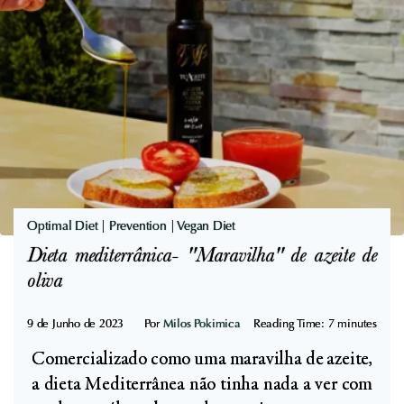
R
a
ã
e
o
s
à
u
P
l
o
t
l
a
u
d
i
o
ç
Optimal Diet
|
Prevention
|
Vegan Diet
s
ã
Dieta mediterrânica- "Maravilha" de azeite de
i
o
oliva
n
A
V
t
9 de Junho de 2023
Por
Milos Pokimica
Reading Time:
7
minutes
i
m
v
Comercializado como uma maravilha de azeite,
o
o
a dieta Mediterrânea não tinha nada a ver com
s