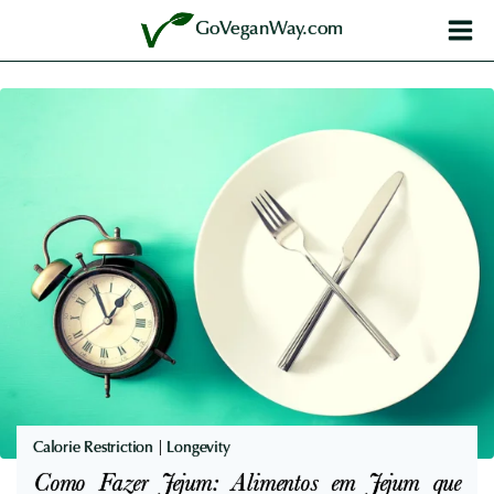
Skip
GoVeganWay.com
to
content
Calorie Restriction
|
Longevity
Como Fazer Jejum: Alimentos em Jejum que