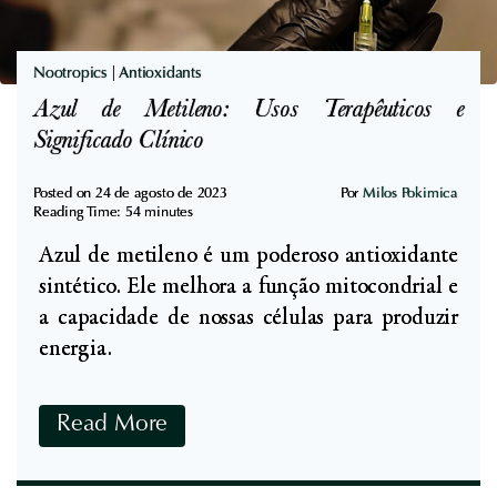
o
P
s
r
C
Nootropics
|
Antioxidants
e
o
Azul de Metileno: Usos Terapêuticos e
v
m
Significado Clínico
e
p
n
r
Posted on
24 de agosto de 2023
Por
Milos Pokimica
ç
Reading Time:
54
minutes
o
ã
Azul de metileno é um poderoso antioxidante
v
o
sintético. Ele melhora a função mitocondrial e
a
a capacidade de nossas células para produzir
d
energia.
o
s
,
A
Read More
N
z
u
u