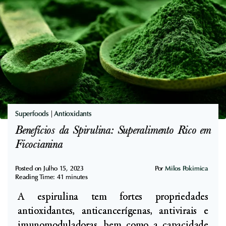
i
n
o
i
s
f
d
i
a
c
C
a
h
d
l
o
o
Superfoods
|
Antioxidants
C
r
Benefícios da Spirulina: Superalimento Rico em
l
e
Ficocianina
í
l
n
l
Posted on
Julho 15, 2023
Por
Milos Pokimica
i
Reading Time:
41
minutes
a
c
A espirulina tem fortes propriedades
:
o
antioxidantes, anticancerígenas, antivirais e
P
imunomoduladoras, bem como a capacidade