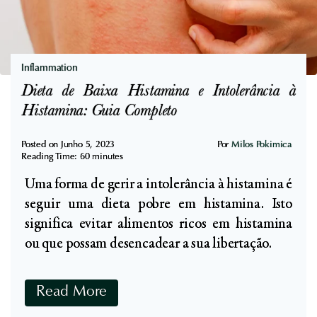
i
S
n
p
c
i
o
r
Inflammation
e
u
Dieta de Baixa Histamina e Intolerância à
D
l
Histamina: Guia Completo
e
i
s
n
Posted on
Junho 5, 2023
Por
Milos Pokimica
i
Reading Time:
60
minutes
a
n
Uma forma de gerir a intolerância à histamina é
:
t
seguir uma dieta pobre em histamina. Isto
S
o
significa evitar alimentos ricos em histamina
u
x
ou que possam desencadear a sua libertação.
p
i
e
c
r
D
Read More
a
a
i