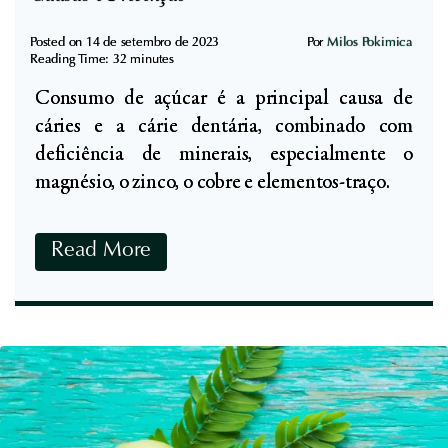
C
a
Posted on
14 de setembro de 2023
Por
Milos Pokimica
Reading Time:
32
minutes
s
Consumo de açúcar é a principal causa de
e
cáries e a cárie dentária, combinado com
i
deficiência de minerais, especialmente o
r
magnésio, o zinco, o cobre e elementos-traço.
o
:
C
C
Read More
o
o
m
m
p
o
r
P
o
a
v
r
a
a