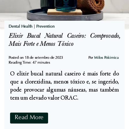
n
a
i
ú
m
d
a
Dental Health
|
Prevention
e
i
Elixir Bucal Natural Caseiro: Comprovado,
,
s
Mais Forte e Menos Tóxico
N
?
u
U
Posted on
18 de setembro de 2023
Por
Milos Pokimica
t
Reading Time:
47
minutes
m
r
O elixir bucal natural caseiro é mais forte do
a
i
que a clorexidina, menos tóxico e, se ingerido,
P
ç
pode provocar algumas náuseas, mas também
e
ã
tem um elevado valor ORAC.
r
o
s
e
p
E
Read More
S
e
l
e