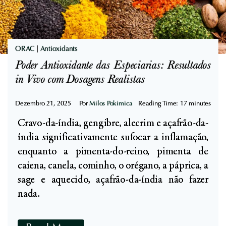
C
o
g
u
ORAC
|
Antioxidants
m
Poder Antioxidante das Especiarias: Resultados
e
in Vivo com Dosagens Realistas
l
o
Dezembro 21, 2025
Por
Milos Pokimica
Reading Time:
17
minutes
s
Cravo-da-índia, gengibre, alecrim e açafrão-da-
C
índia significativamente sufocar a inflamação,
r
enquanto a pimenta-do-reino, pimenta de
u
caiena, canela, cominho, o orégano, a páprica, a
s
sage e aquecido, açafrão-da-índia não fazer
:
nada.
R
i