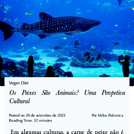
i
e
s
C
e
o
P
m
a
e
r
r
a
C
a
o
S
g
a
u
Vegan Diet
ú
m
Os Peixes São Animais? Uma Perspetiva
d
e
Cultural
e
l
o
Posted on
20 de setembro de 2023
Por
Milos Pokimica
Reading Time:
32
minutes
s
Em algumas culturas, a carne de peixe não é
C