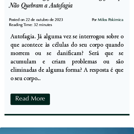
Não Quebram a Autofagia
Posted on
22 de outubro de 2023
Por
Milos Pokimica
Reading Time:
32
minutes
Autofagia. Já alguma vez se interrogou sobre o
que acontece às células do seu corpo quando
morrem ou se danificam? Será que se
acumulam e criam problemas ou são
eliminadas de alguma forma? A resposta é que
o seu corpo...
C
Read More
o
m
o
F