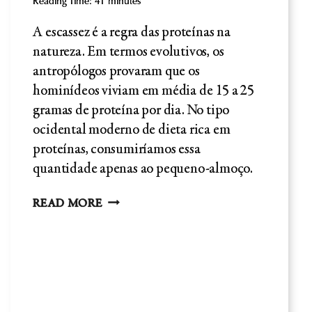
Reading Time:
41
minutes
A escassez é a regra das proteínas na
natureza. Em termos evolutivos, os
antropólogos provaram que os
hominídeos viviam em média de 15 a 25
gramas de proteína por dia. No tipo
ocidental moderno de dieta rica em
proteínas, consumiríamos essa
quantidade apenas ao pequeno-almoço.
DIETA
READ MORE
DE
ALTA
PROTEÍNA
RISCO
PARA
A