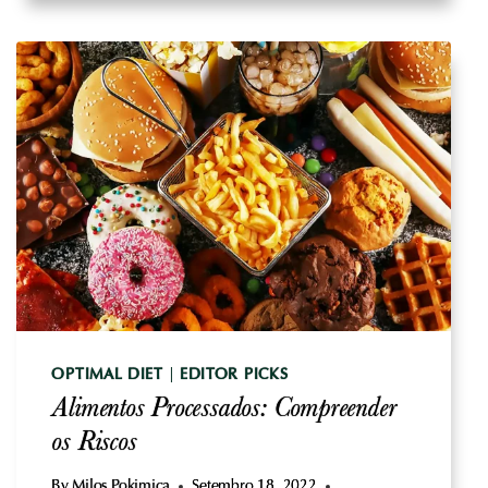
-
NOVA
PIRÂMIDE
ALIMENTAR
E
A
SUPRESSÃO
DA
CIÊNCIA
OPTIMAL DIET
|
EDITOR PICKS
Alimentos Processados: Compreender
os Riscos
By
Milos Pokimica
Setembro 18, 2022