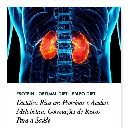
E
DECLÍNIO
COGNITIVO:
ESTRATÉGIAS
DE
OPTIMIZAÇÃO
DA
HOMOCISTEÍNA
PROTEIN
|
OPTIMAL DIET
|
PALEO DIET
Dietética Rica em Proteínas e Acidose
Metabólica: Correlações de Riscos
Para a Saúde