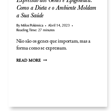
Expressão dos Genes e Epigenética:
Como a Dieta e o Ambiente Moldam
a Sua Saúde
By
Milos Pokimica
Abril 14, 2023
Reading Time:
27
minutes
Não são os genes que importam, mas a
forma como se expressam.
EXPRESSÃO
READ MORE
DOS
GENES
E
EPIGENÉTICA:
COMO
A
DIETA
E