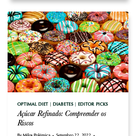
-
A
TÉCNICA
SECRETA
DE
DENSIDADE
DE
NUTRIENTES
OPTIMAL DIET
|
DIABETES
|
EDITOR PICKS
Açúcar Refinado: Compreender os
Riscos
By
Milos Pokimica
Setembro 22, 2022