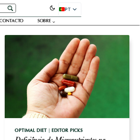
PT
EN
CONTACTO
SOBRE
ES
FR
DE
JA
RU
SR
OPTIMAL DIET
|
EDITOR PICKS