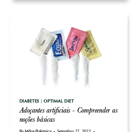
VERDADE
INCONVENIENTE
DIABETES
|
OPTIMAL DIET
Adoçantes artificiais - Compreender as
noções básicas
By
Milos Pokimica
Setembro 27, 2022