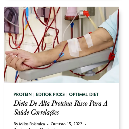
AMERICANA
PADRÃO:
ESTRATÉGIAS
DE
OTIMIZAÇÃO
PROTEIN
|
EDITOR PICKS
|
OPTIMAL DIET
Dieta De Alta Proteína Risco Para A
Saúde Correlações
By
Milos Pokimica
Outubro 15, 2022