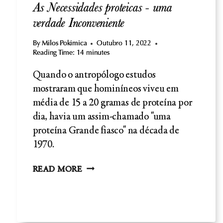
As Necessidades proteicas - uma
verdade Inconveniente
By
Milos Pokimica
Outubro 11, 2022
Reading Time:
14
minutes
Quando o antropólogo estudos
mostraram que hominíneos viveu em
média de 15 a 20 gramas de proteína por
dia, havia um assim-chamado "uma
proteína Grande fiasco" na década de
1970.
AS
READ MORE
NECESSIDADES
PROTEICAS
-
UMA