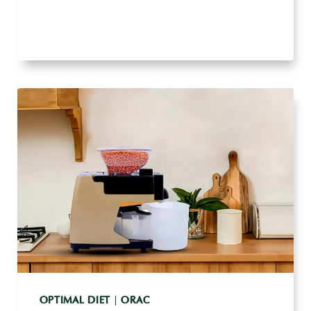
DE
RISCOS
PARA
A
SAÚDE
OPTIMAL DIET
|
ORAC