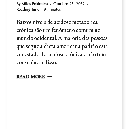
By
Milos Pokimica
Outubro 25, 2022
Reading Time:
19
minutes
Baixos níveis de acidose metabólica
crônica são um fenômeno comum no
mundo ocidental. A maioria das pessoas
que segue a dieta americana padrão está
em estado de acidose crônica e não tem
consciência disso.
DIETÉTICA
READ MORE
RICA
EM
PROTEÍNAS
E
ACIDOSE
METABÓLICA:
CORRELAÇÕES