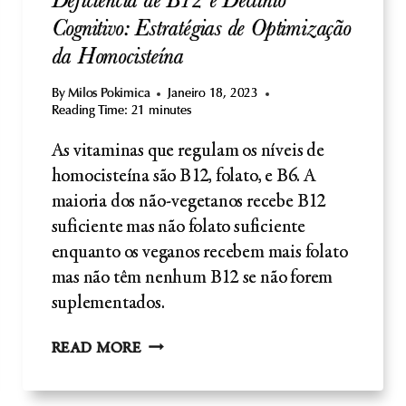
Deficiência de B12 e Declínio
Cognitivo: Estratégias de Optimização
da Homocisteína
By
Milos Pokimica
Janeiro 18, 2023
Reading Time:
21
minutes
As vitaminas que regulam os níveis de
homocisteína são B12, folato, e B6. A
maioria dos não-vegetanos recebe B12
suficiente mas não folato suficiente
enquanto os veganos recebem mais folato
mas não têm nenhum B12 se não forem
suplementados.
DEFICIÊNCIA
READ MORE
DE
B12