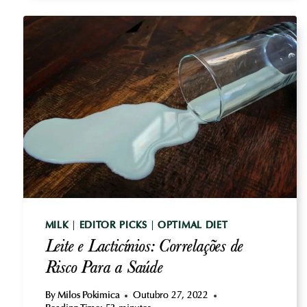
O
AMBIENTE
MOLDAM
A
SUA
SAÚDE
MILK
|
EDITOR PICKS
|
OPTIMAL DIET
Leite e Lacticínios: Correlações de
Risco Para a Saúde
By
Milos Pokimica
Outubro 27, 2022