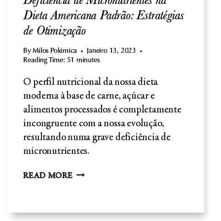
Deficiência de Micronutrientes na
Dieta Americana Padrão: Estratégias
de Otimização
By
Milos Pokimica
Janeiro 13, 2023
Reading Time:
51
minutes
O perfil nutricional da nossa dieta
moderna à base de carne, açúcar e
alimentos processados é completamente
incongruente com a nossa evolução,
resultando numa grave deficiência de
micronutrientes.
DEFICIÊNCIA
READ MORE
DE
MICRONUTRIENTES
NA
DIETA