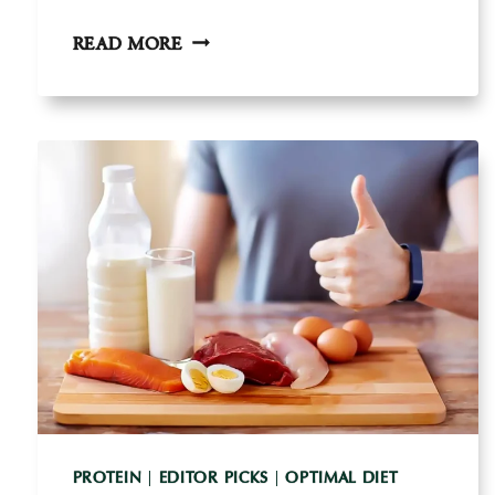
LEITE
READ MORE
E
LACTICÍNIOS:
CORRELAÇÕES
DE
RISCO
PARA
A
SAÚDE
PROTEIN
|
EDITOR PICKS
|
OPTIMAL DIET