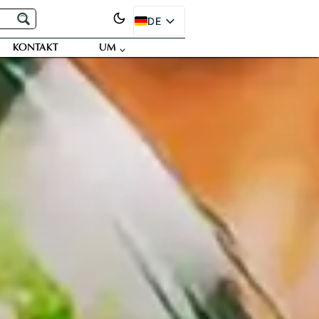
DE
EN
KONTAKT
UM
ES
PT
FR
JA
RU
SR