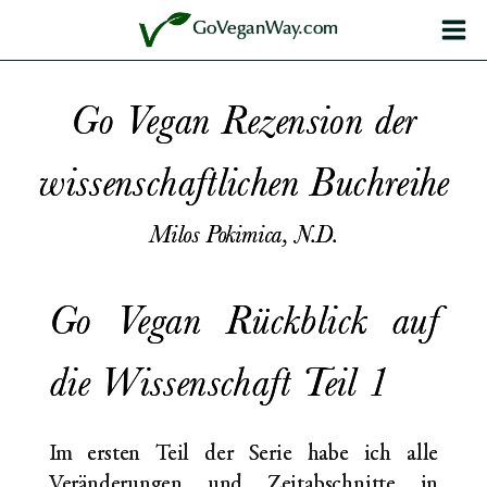
Zum
GoVeganWay.com
Inhalt
springen
Go Vegan Rezension der
wissenschaftlichen Buchreihe
Milos Pokimica, N.D.
Go Vegan Rückblick auf
die Wissenschaft Teil 1
Im ersten Teil der Serie habe ich alle
Veränderungen und Zeitabschnitte in