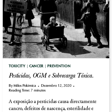
AMERICANA
PADRÃO
-
80
POR
CENTO
DA
CARNE
TOXICITY
|
CANCER
|
PREVENTION
Pesticidas, OGM e Sobrecarga Tóxica.
By
Milos Pokimica
Dezembro 12, 2020
Reading Time:
7
minutes
A exposição a pesticidas causa directamente
cancro, defeitos de nascença, esterilidade e