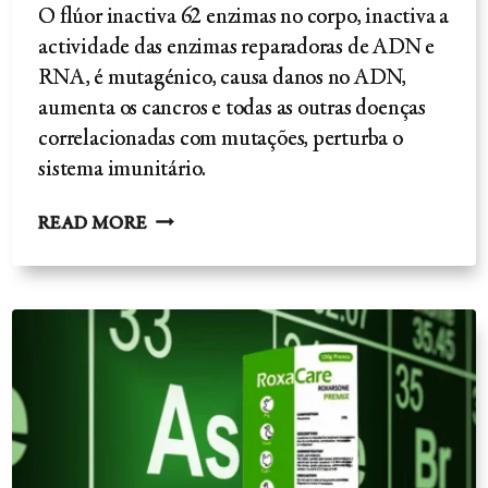
O flúor inactiva 62 enzimas no corpo, inactiva a
actividade das enzimas reparadoras de ADN e
RNA, é mutagénico, causa danos no ADN,
aumenta os cancros e todas as outras doenças
correlacionadas com mutações, perturba o
sistema imunitário.
A
READ MORE
FLUORETAÇÃO
DA
ÁGUA
-
REVISÃO
CIENTÍFICA