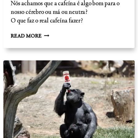
Nós achamos que a cafeína é algo bom para o
nosso cérebro ou má ou neutra?
O que faz o real cafeína fazer?
CAFÉ
READ MORE
BENEFÍCIOS–
NÃO
SEM
RISCOS