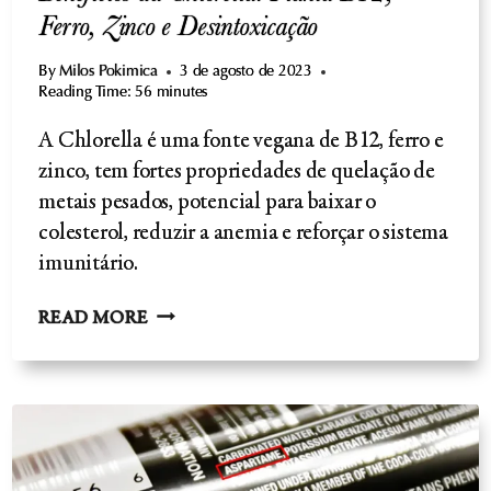
Ferro, Zinco e Desintoxicação
By
Milos Pokimica
3 de agosto de 2023
Reading Time:
56
minutes
A Chlorella é uma fonte vegana de B12, ferro e
zinco, tem fortes propriedades de quelação de
metais pesados, potencial para baixar o
colesterol, reduzir a anemia e reforçar o sistema
imunitário.
BENEFÍCIOS
READ MORE
DA
CHLORELLA:
PLANTA
B12,
FERRO,
ZINCO