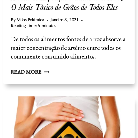
O Mais Tóxico de Grãos de Todos Eles
By
Milos Pokimica
Janeiro 8, 2021
Reading Time:
5
minutes
De todos os alimentos fontes de arroz absorve a
maior concentração de arsénio entre todos os
comumente consumido alimentos.
ARSÉNIO
READ MORE
DE
EXPOSIÇÃO
E
CONSUMO
DE
ARROZ-
O
MAIS
TÓXICO