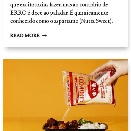
que excitotoxins fazer, mas ao contrário de
ERRO é doce ao paladar. É quimicamente
conhecido como o aspartame (Nutra Sweet).
ASPARTAME:
READ MORE
A
VERDADE
SOBRE
OS
SEUS
RISCOS
E
PERIGOS