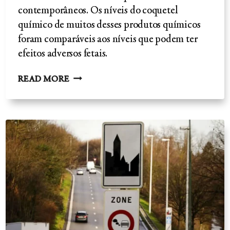
contemporâneos. Os níveis do coquetel
químico de muitos desses produtos químicos
foram comparáveis ​​aos níveis que podem ter
efeitos adversos fetais.
DESINTOXICAÇÃO
READ MORE
E
RISCO
DE
EXPOSIÇÃO
À
TOXICIDADE
NA
GRAVIDEZ-
O
ARGUMENTO
VEGAN