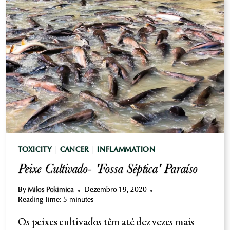
ALGAS
CIANOBACTÉRIAS
E
EXPOSIÇÃO
A
BMAA
NA
DIETA
TOXICITY
|
CANCER
|
INFLAMMATION
Peixe Cultivado- 'Fossa Séptica' Paraíso
By
Milos Pokimica
Dezembro 19, 2020
Reading Time:
5
minutes
Os peixes cultivados têm até dez vezes mais