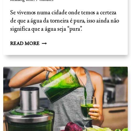
Reading Time:
7
minutes
Se vivemos numa cidade onde temos a certeza
de que a água da torneira é pura, isso ainda não
significa que a água seja “pura”.
A
READ MORE
ÁGUA
DA
TORNEIRA
TOXICIDADE
-
AVALIAÇÃO
DE
RISCO