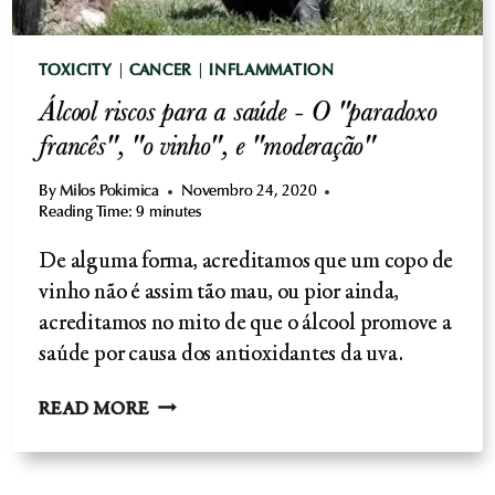
TOXICITY
|
CANCER
|
INFLAMMATION
Álcool riscos para a saúde - O "paradoxo
francês", "o vinho", e "moderação"
By
Milos Pokimica
Novembro 24, 2020
Reading Time:
9
minutes
De alguma forma, acreditamos que um copo de
vinho não é assim tão mau, ou pior ainda,
acreditamos no mito de que o álcool promove a
saúde por causa dos antioxidantes da uva.
ÁLCOOL
READ MORE
RISCOS
PARA
A