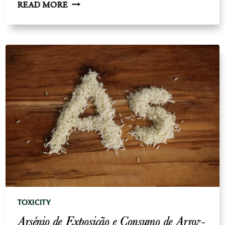
ARSÉNIO
READ MORE
DE
EXPOSIÇÃO
E
CONSUMO
DE
CARNE
-
O
"VENENO","
LIVRE
DE
AVES
ATO
TOXICITY
Arsénio de Exposição e Consumo de Arroz-