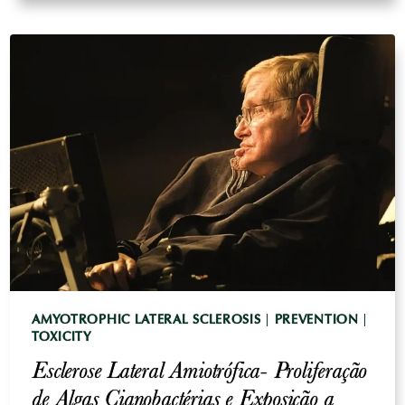
POLUIÇÃO
ATMOSFÉRICA
-
RISCOS
PARA
A
SAÚDE
E
ESTRATÉGIAS
DE
PREVENÇÃO
AMYOTROPHIC LATERAL SCLEROSIS
|
PREVENTION
|
TOXICITY
Esclerose Lateral Amiotrófica- Proliferação
de Algas Cianobactérias e Exposição a