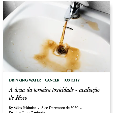
AJUDA
À
DESINTOXICAÇÃO
OU
UM
VENENO
MORTAL?
DRINKING WATER
|
CANCER
|
TOXICITY
A água da torneira toxicidade - avaliação
de Risco
By
Milos Pokimica
8 de Dezembro de 2020