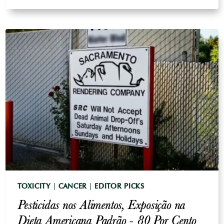
PESTICIDAS
EM
CRIANÇAS:
TESTES
DE
EXPOSIÇÃO
NA
VIDA
REAL
TOXICITY
|
CANCER
|
EDITOR PICKS
Pesticidas nos Alimentos, Exposição na
Dieta Americana Padrão - 80 Por Cento