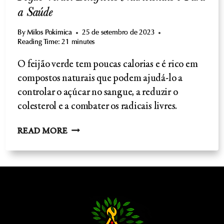
a Saúde
By
Milos Pokimica
25 de setembro de 2023
Reading Time:
21
minutes
O feijão verde tem poucas calorias e é rico em
compostos naturais que podem ajudá-lo a
controlar o açúcar no sangue, a reduzir o
colesterol e a combater os radicais livres.
FEIJÃO
READ MORE
VERDE:
BENEFÍCIOS
NUTRICIONAIS
E
PARA
A
SAÚDE