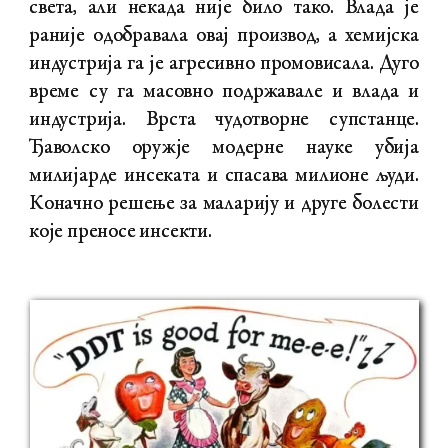
света, али некада није било тако. Влада је
раније одобравала овај производ, а хемијска
индустрија га је агресивно промовисала. Дуго
време су га масовно подржавале и влада и
индустрија. Врста чудотворне супстанце.
Ђаволско оружје модерне науке убија
милијарде инсеката и спасава милионе људи.
Коначно решење за маларију и друге болести
које преносе инсекти.