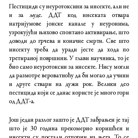
Пестициди су неуротоксини за инсекте, али не
и за људе. ДДТ код инсеката отвара
натријумове јонске канале у неуронима,
узрокујући њихово спонтано активирање, што
доводи до грчева и коначне смрти. Све што
инсекту треба да уради јесте да хода по
третираној површини. У глави научника, то је
био само неуротоксин за инсекте. Нису могли
да размотре вероватноћу да би могао да учини
и друге ствари на дужи рок. Велики део
пестицида који се данас користе је много гори
од ДДТ-а.
Још један разлог зашто је ДДТ забрањен је тај
што је 30 година прекомерно коришћен и
инсекти су постали отпорни на њега. То се