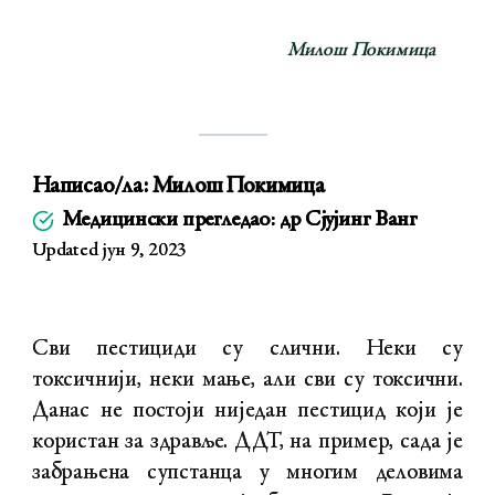
Милош Покимица
Написао/ла:
Милош Покимица
Медицински прегледао: др Сјујинг Ванг
Updated јун 9, 2023
Сви пестициди су слични. Неки су
токсичнији, неки мање, али сви су токсични.
Данас не постоји ниједан пестицид који је
користан за здравље. ДДТ, на пример, сада је
забрањена супстанца у многим деловима