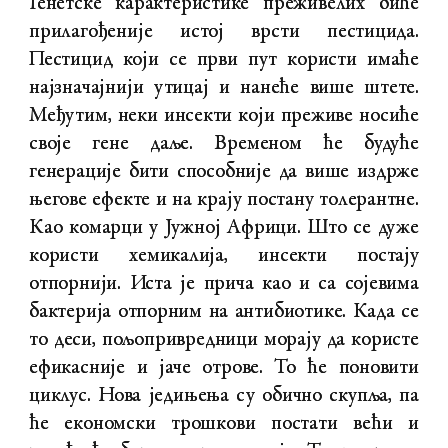
Генетске карактеристике преживелих биће
прилагођеније истој врсти пестицида.
Пестицид који се први пут користи имаће
најзначајнији утицај и нанеће више штете.
Међутим, неки инсекти који преживе носиће
своје гене даље. Временом ће будуће
генерације бити способније да више издрже
његове ефекте и на крају постану толерантне.
Као комарци у Јужној Африци. Што се дуже
користи хемикалија, инсекти постају
отпорнији. Иста је прича као и са сојевима
бактерија отпорним на антибиотике. Када се
то деси, пољопривредници морају да користе
ефикасније и јаче отрове. То ће поновити
циклус. Нова једињења су обично скупља, па
ће економски трошкови постати већи и