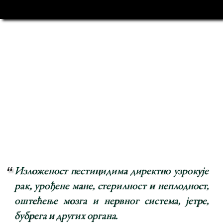
Изложеност пестицидима директно узрокује
рак, урођене мане, стерилност и неплодност,
оштећење мозга и нервног система, јетре,
бубрега и других органа.