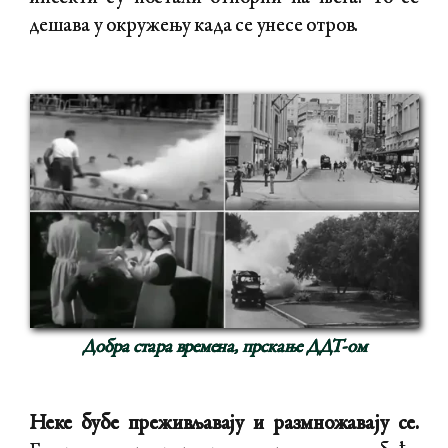
дешава у окружењу када се унесе отров.
Добра стара времена, прскање ДДТ-ом
Неке бубе преживљавају и размножавају се.