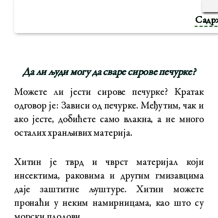
Садр
Да ли људи могу да сваре сирове печурке?
Можете ли јести сирове печурке? Кратак
одговор је: Зависи од печурке. Међутим, чак и
ако јесте, добићете само влакна, а не много
осталих хранљивих материја.
Хитин је тврд и чврст материјал који
инсектима, раковима и другим гмизавцима
даје заштитне љуштуре. Хитин можете
пронаћи у неким намирницама, као што су
морски плодови.