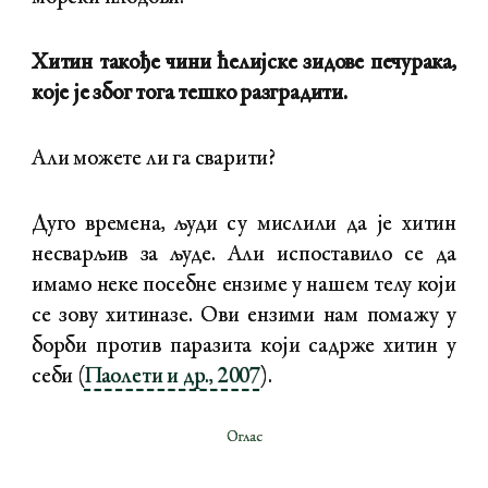
Хитин такође чини ћелијске зидове печурака,
које је због тога тешко разградити.
Али можете ли га сварити?
Дуго времена, људи су мислили да је хитин
несварљив за људе. Али испоставило се да
имамо неке посебне ензиме у нашем телу који
се зову хитиназе. Ови ензими нам помажу у
борби против паразита који садрже хитин у
себи (
Паолети и др., 2007
).
Оглас