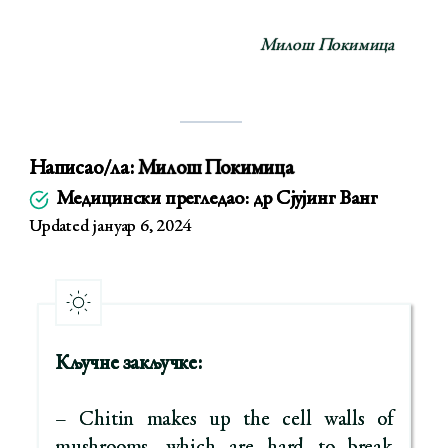
Милош Покимица
Написао/ла:
Милош Покимица
Медицински прегледао: др Сјујинг Ванг
Updated јануар 6, 2024
Кључне закључке:
– Chitin makes up the cell walls of