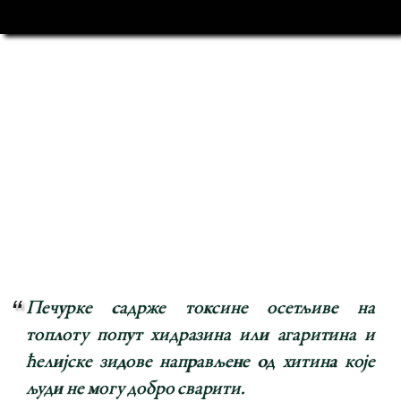
Печурке садрже токсине осетљиве на
топлоту попут хидразина или агаритина и
ћелијске зидове направљене од хитина које
људи не могу добро сварити.