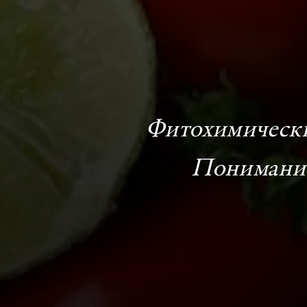
Фитохимически
Понимани