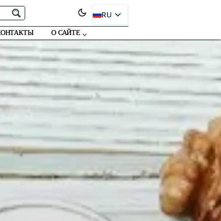
RU
EN
КОНТАКТЫ
О САЙТЕ
ES
PT
FR
DE
JA
SR