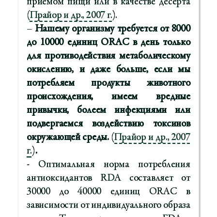
приемом пищи или в качестве десерта
(
Прайор и др., 2007 г.
).
–
Нашему организму требуется от 8000
до 10000 единиц ORAC в день только
для противодействия метаболическому
окислению, и даже больше, если мы
потребляем продукты животного
происхождения, имеем вредные
привычки, болеем инфекциями или
подвергаемся воздействию токсинов
окружающей среды.
(
Прайор и др., 2007
г.
)
.
- Оптимальная норма потребления
антиоксидантов RDA составляет от
30000 до 40000 единиц ORAC в
зависимости от индивидуального образа