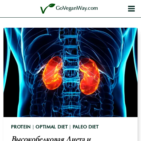
Перейти
GoVeganWay.com
к
содержимому
PROTEIN
|
OPTIMAL DIET
|
PALEO DIET
Высокобелковая Диета и