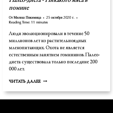
Палео-диета - Никакого мяса в
помине
От
Милош Покимица
25 октября 2020 г.
Reading Time:
11
minutes
Люди эволюционировали в течение 50
миллионов лет из растительноядных
млекопитающих. Охота не является
естественным занятием гомининов. Палео-
диета существовала только последние 200
000 лет.
ПАЛЕО-
ЧИТАТЬ ДАЛЕЕ
ДИЕТА
-
НИКАКОГО
МЯСА
В