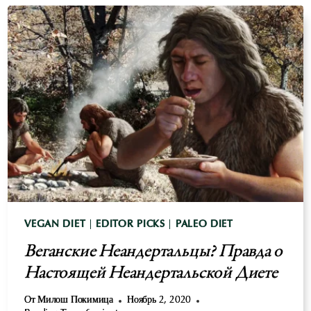
АЦИДОЗ:
ВЗАИМОСВЯЗЬ
РИСКОВ
ДЛЯ
ЗДОРОВЬЯ
VEGAN DIET
|
EDITOR PICKS
|
PALEO DIET
Веганские Неандертальцы? Правда о
Настоящей Неандертальской Диете
От
Милош Покимица
Ноябрь 2, 2020