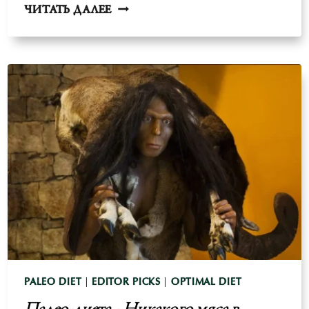
РАЗМЕР
ЧИТАТЬ ДАЛЕЕ
МОЗГА,
ИНТЕЛЛЕКТ
И
ПОТРЕБЛЕНИЕ
МЯСА
-
АРГУМЕНТ
ВЕГАНОВ
PALEO DIET
|
EDITOR PICKS
|
OPTIMAL DIET