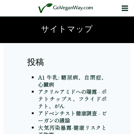
内
GoVeganWay.com
容
を
ス
サイトマップ
キ
ッ
プ
投稿
A1 牛乳: 糖尿病、自閉症、
心臓病
アクリルアミドへの曝露 - ポ
テトチップス、フライドポ
テト、がん
アドベンチスト健康調査 - ビ
ーガンの議論
大気汚染暴露-健康リスクと