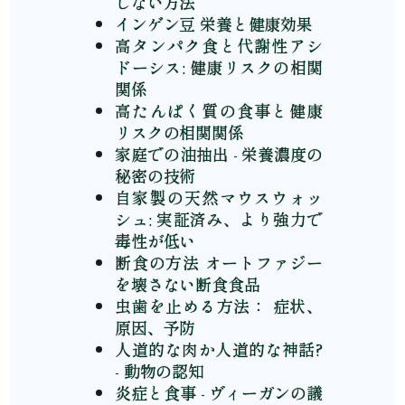
しない方法
インゲン豆 栄養と健康効果
高タンパク食と代謝性アシ
ドーシス: 健康リスクの相関
関係
高たんぱく質の食事と健康
リスクの相関関係
家庭での油抽出 - 栄養濃度の
秘密の技術
自家製の天然マウスウォッ
シュ: 実証済み、より強力で
毒性が低い
断食の方法 オートファジー
を壊さない断食食品
虫歯を止める方法： 症状、
原因、予防
人道的な肉か人道的な神話?
- 動物の認知
炎症と食事 - ヴィーガンの議