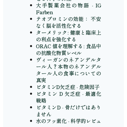
大手製薬会社の物語 - IG
Farben
テオブロミンの効能： 不安
なく脳を活性化する
ターメリック: 健康と臨床上
の利点を強化する
ORAC 値を理解する: 食品中
の抗酸化物質レベル
ヴィーガンのネアンデルタ
ール人？本物のネアンデル
タール人の食事についての
真実
ビタミンD欠乏症 - 危険因子
ビタミン D 欠乏症 - 最適化
戦略
ビタミンD - 骨だけではあり
ません
水のフッ素化 - 科学的レビュ