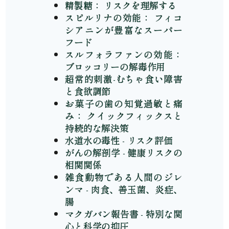
精製糖： リスクを理解する
スピルリナの効能： フィコ
シアニンが豊富なスーパー
フード
スルフォラファンの効能：
ブロッコリーの解毒作用
超常的刺激-むちゃ食い障害
と食欲調節
お菓子の歯の知覚過敏と痛
み： クイックフィックスと
持続的な解決策
水道水の毒性 - リスク評価
がんの解剖学 - 健康リスクの
相関関係
雑食動物である人間のジレ
ンマ - 肉食、善玉菌、炎症、
腸
マクガバン報告書 - 特別な関
心と科学の抑圧