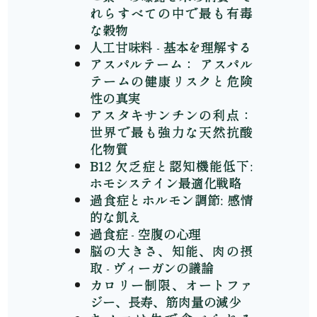
れらすべての中で最も有毒
な穀物
人工甘味料 - 基本を理解する
アスパルテーム： アスパル
テームの健康リスクと危険
性の真実
アスタキサンチンの利点：
世界で最も強力な天然抗酸
化物質
B12 欠乏症と認知機能低下:
ホモシステイン最適化戦略
過食症とホルモン調節: 感情
的な飢え
過食症 - 空腹の心理
脳の大きさ、知能、肉の摂
取 - ヴィーガンの議論
カロリー制限、オートファ
ジー、長寿、筋肉量の減少