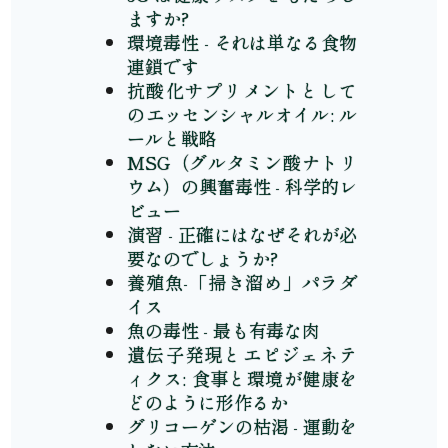
ますか?
環境毒性 - それは単なる食物
連鎖です
抗酸化サプリメントとして
のエッセンシャルオイル: ル
ールと戦略
MSG（グルタミン酸ナトリ
ウム）の興奮毒性 - 科学的レ
ビュー
演習 - 正確にはなぜそれが必
要なのでしょうか?
養殖魚-「掃き溜め」パラダ
イス
魚の毒性 - 最も有毒な肉
遺伝子発現とエピジェネテ
ィクス: 食事と環境が健康を
どのように形作るか
グリコーゲンの枯渇 - 運動を