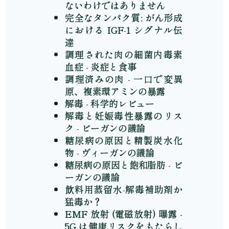
ないわけではありません
完全なタンパク質: がん形成
における IGF-1 シグナル伝
達
調理された肉の細菌内毒素
血症 - 炎症と食事
調理済みの肉 - 一口で変異
原、複素環アミンの暴露
解毒 - 科学的レビュー
解毒と妊娠毒性暴露のリス
ク - ビーガンの議論
糖尿病の原因と精製炭水化
物 - ヴィーガンの議論
糖尿病の原因と飽和脂肪 - ビ
ーガンの議論
飲料用蒸留水-解毒補助剤か
猛毒か？
EMF 放射 (電磁放射) 曝露 -
5G は健康リスクをもたらし