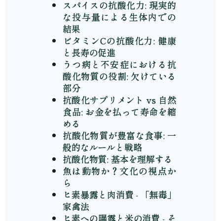
スパイスの抗酸化力: 現実的
な投与量による生体内での
結果
ビタミンCの抗酸化力: 健康
と長寿の促進
うつ病と不安症における抗
酸化物質の役割: 欠けている
部分
抗酸化サプリメント vs 自然
食品: お金を払って寿命を縮
める
抗酸化物質が豊富な食事: 一
般的なルールと戦略
抗酸化物質: 基本を理解する
魚は動物か？文化の視点か
ら
ヒ素暴露と肉消費 - 「無毒」
家禽法
ヒ素への曝露と米の消費 - そ