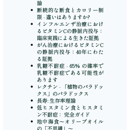
論
断続的な断食とカロリー制
限 - 違いはありますか?
インフルエンザ治療におけ
るビタミンCの静脈内投与：
臨床実践による生きた証拠
がん治療におけるビタミンC
の静脈内投与：40年にわた
る証拠
乳糖不耐症 - 65% の確率で
乳糖不耐症である可能性が
あります
レクチン - 「植物のパラドッ
クス」のパラドックス
長寿: 生存率理論
低ヒスタミン食とヒスタミ
ン不耐症： 完全ガイド
地中海食～オリーブオイル
の「不思議」～