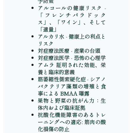
予防策
アルコールの健康リスク -
「フレンチパラドック
ス」、「ワイン」、そして
「適量」
アルカリ水 - 健康上の利点と
リスク
対症療法医療 - 産業の台頭
対症療法医学 - 恐怖の心理学
アムラ 証明された効能、栄
養と臨床的意義
筋萎縮性側索硬化症 - シアノ
バクテリア藻類の増殖と食
事による BMAA 曝露
果物と野菜の抗がん力：生
体内および臨床証拠
抗酸化機能障害のあるトレ
ーニングへの適応: 筋肉の酸
化損傷の防止