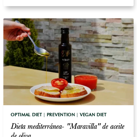
¿POR
QUÉ
LO
NECESITAMOS
EXACTAMENTE?
OPTIMAL DIET
|
PREVENTION
|
VEGAN DIET
Dieta mediterránea- "Maravilla" de aceite
de oliva