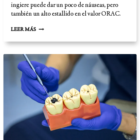
ingiere puede dar un poco de náuseas, pero
también un alto estallido en el valor ORAC.
ENJUAGUE
LEER MÁS
BUCAL
NATURAL
CASERO:
PROBADO,
MÁS
FUERTE
Y
MENOS
TÓXICO