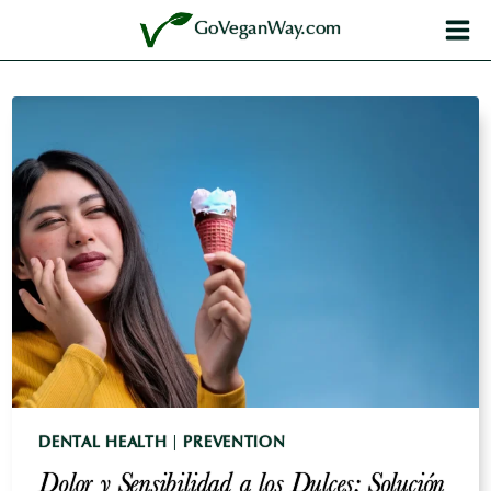
Saltar
GoVeganWay.com
al
contenido
DENTAL HEALTH
|
PREVENTION
Dolor y Sensibilidad a los Dulces: Solución