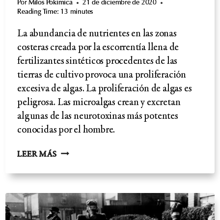
Por
Milos Pokimica
21 de diciembre de 2020
Reading Time:
13
minutes
La abundancia de nutrientes en las zonas
costeras creada por la escorrentía llena de
fertilizantes sintéticos procedentes de las
tierras de cultivo provoca una proliferación
excesiva de algas. La proliferación de algas es
peligrosa. Las microalgas crean y excretan
algunas de las neurotoxinas más potentes
conocidas por el hombre.
ESCLEROSIS
LEER MÁS
LATERAL
AMIOTRÓFICA-
FLORACIONES
DE
ALGAS