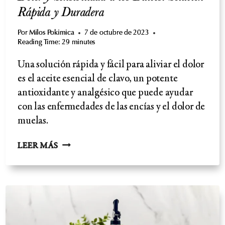
Rápida y Duradera
Por
Milos Pokimica
7 de octubre de 2023
Reading Time:
29
minutes
Una solución rápida y fácil para aliviar el dolor
es el aceite esencial de clavo, un potente
antioxidante y analgésico que puede ayudar
con las enfermedades de las encías y el dolor de
muelas.
DOLOR
LEER MÁS
Y
SENSIBILIDAD
A
LOS
DULCES:
SOLUCIÓN