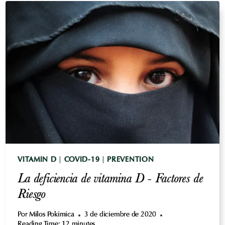
RADIACIÓN
(RADIACIÓN
ELECTROMAGNÉTICA)
DE
LA
EXPOSICIÓN
-
NO
5G
PRESENTAN
RIESGOS
PARA
LA
SALUD?
VITAMIN D
|
COVID-19
|
PREVENTION
La deficiencia de vitamina D - Factores de
Riesgo
Por
Milos Pokimica
3 de diciembre de 2020
Reading Time:
12
minutes