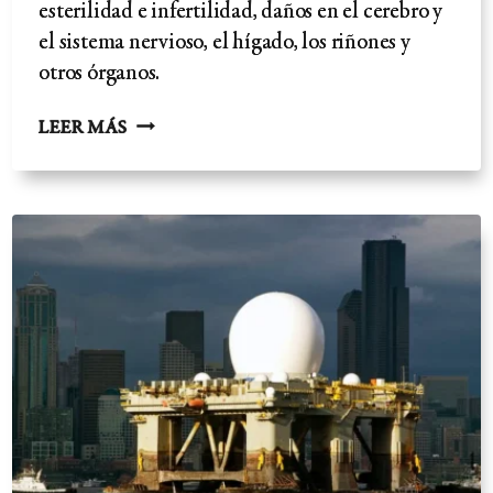
esterilidad e infertilidad, daños en el cerebro y
el sistema nervioso, el hígado, los riñones y
otros órganos.
PESTICIDAS,
LEER MÁS
OMG
Y
SOBRECARGA
TÓXICA