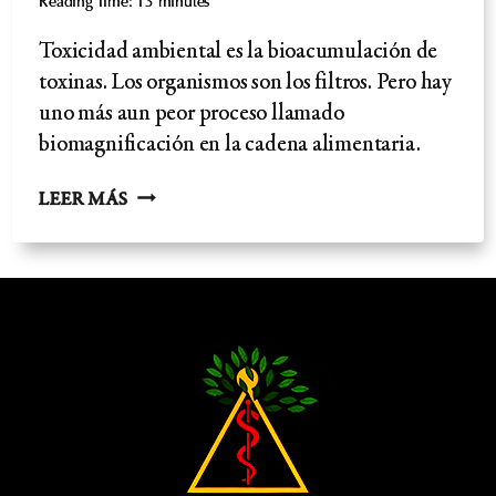
Reading Time:
13
minutes
Toxicidad ambiental es la bioacumulación de
toxinas. Los organismos son los filtros. Pero hay
uno más aun peor proceso llamado
biomagnificación en la cadena alimentaria.
TOXICIDAD
LEER MÁS
AMBIENTAL-
ES
SÓLO
UNA
CADENA
ALIMENTARIA