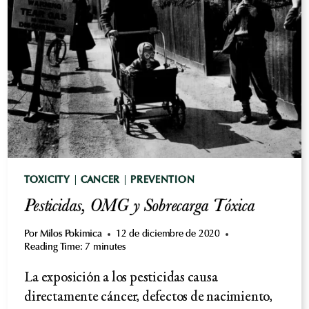
CIANOBACTERIAS
Y
EXPOSICIÓN
A
BMAA
EN
LA
DIETA
TOXICITY
|
CANCER
|
PREVENTION
Pesticidas, OMG y Sobrecarga Tóxica
Por
Milos Pokimica
12 de diciembre de 2020
Reading Time:
7
minutes
La exposición a los pesticidas causa
directamente cáncer, defectos de nacimiento,