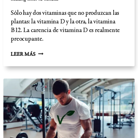
Sólo hay dos vitaminas que no produzcan las
plantas: la vitamina D y la otra, la vitamina
B12. La carencia de vitamina D es realmente
preocupante.
LA
LEER MÁS
DEFICIENCIA
DE
VITAMINA
D
-
FACTORES
DE
RIESGO