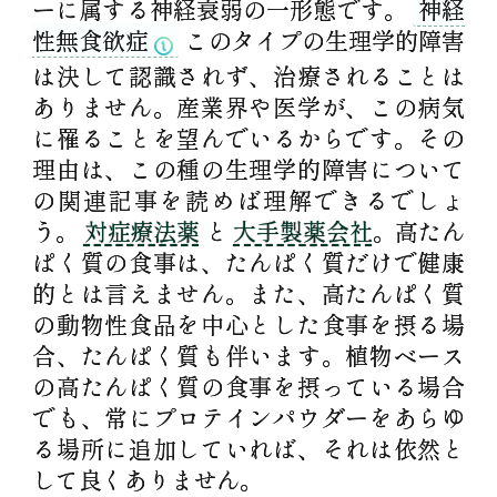
ーに属する神経衰弱の一形態です。
神経
性無食欲症
このタイプの生理学的障害
は決して認識されず、治療されることは
ありません。産業界や医学が、この病気
に罹ることを望んでいるからです。その
理由は、この種の生理学的障害について
の関連記事を読めば理解できるでしょ
う。
対症療法薬
と
大手製薬会社
。高たん
ぱく質の食事は、たんぱく質だけで健康
的とは言えません。また、高たんぱく質
の動物性食品を中心とした食事を摂る場
合、たんぱく質も伴います。植物ベース
の高たんぱく質の食事を摂っている場合
でも、常にプロテインパウダーをあらゆ
る場所に追加していれば、それは依然と
して良くありません。