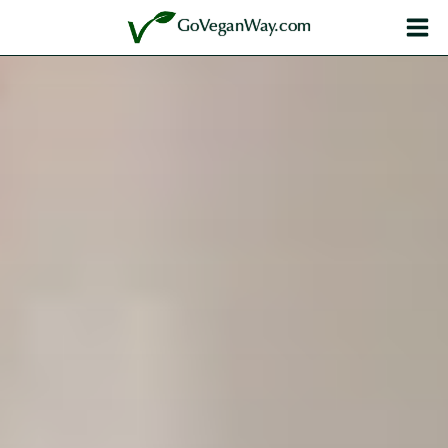
内
GoVeganWay.com
容
を
ス
キ
ッ
プ