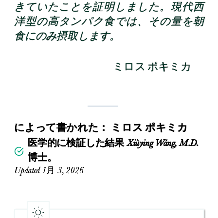
きていたことを証明しました。現代西
洋型の高タンパク食では、その量を朝
食にのみ摂取します。
ミロス ポキミカ
によって書かれた：
ミロス ポキミカ
医学的に検証した結果 Xiùying Wáng, M.D.
博士。
Updated 1月 3, 2026