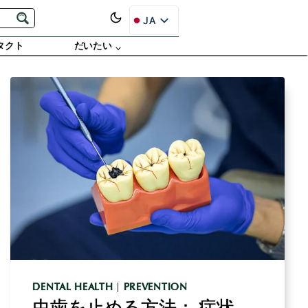
JA
EN
タクト
だいたい
ES
PT
FR
DE
RU
SR
DENTAL HEALTH
|
PREVENTION