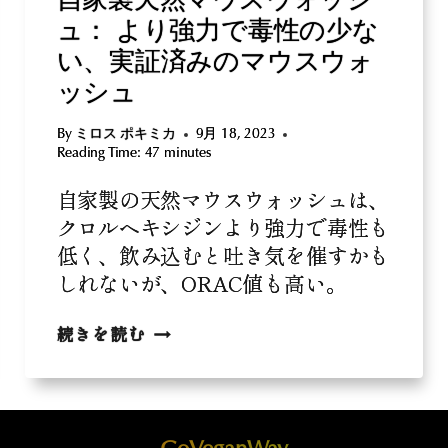
自家製天然マウスウォッシ
ュ： より強力で毒性の少な
い、実証済みのマウスウォ
ッシュ
By
ミロス ポキミカ
9月 18, 2023
Reading Time:
47
minutes
自家製の天然マウスウォッシュは、
クロルヘキシジンより強力で毒性も
低く、飲み込むと吐き気を催すかも
しれないが、ORAC値も高い。
自
続きを読む
家
製
天
然
マ