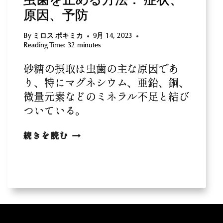
虫歯を止める方法： 症状、
原因、予防
By
ミロス ポキミカ
9月 14, 2023
Reading Time:
32
minutes
砂糖の摂取は虫歯の主な原因であ
り、特にマグネシウム、亜鉛、銅、
微量元素などのミネラル不足と結び
ついている。
虫
続きを読む
歯
を
止
め
る
方
法：