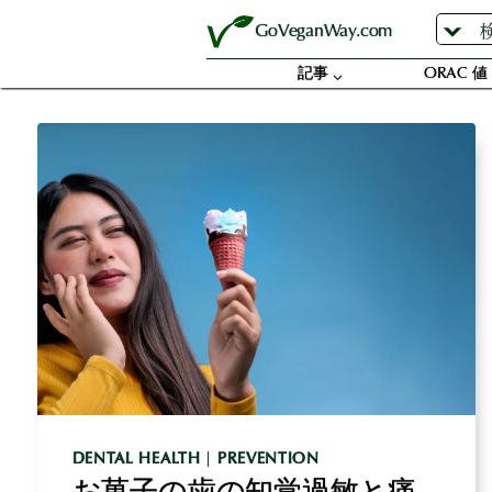
内
GoVeganWay.com
容
を
記事
ORAC 値
ス
キ
ッ
プ
DENTAL HEALTH
|
PREVENTION