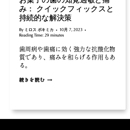
お菓子の歯の知覚過敏と痛
み： クイックフィックスと
持続的な解決策
By
ミロス ポキミカ
10月 7, 2023
Reading Time:
29
minutes
歯周病や歯痛に効く強力な抗酸化物
質であり、痛みを和らげる作用もあ
る。
お
続きを読む
菓
子
の
歯
の
知
覚