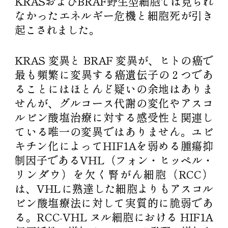
KRASおよびBRAF野生型細胞では見られ
なかったエネルギー危機と細胞死が引き
起こされました。
KRAS 変異と BRAF 変異が、ヒトの癌で
最も頻繁に変異する癌遺伝子の 2 つであ
ることにはほとんど疑いの余地はありま
せんが、グルコース代謝の変化やアスコ
ルビン酸塩治療に対する感受性と関連し
ている唯一の変異ではありません。ユビ
キチン化によってHIF1Aを弱める腫瘍抑
制因子であるVHL（フォン・ヒッペル・
リンダウ）を欠く腎がん細胞（RCC）
は、VHLに熟達した細胞よりもアスコル
ビン酸塩療法に対して実質的に脆弱であ
る。RCC-VHL ヌル細胞における HIF1A