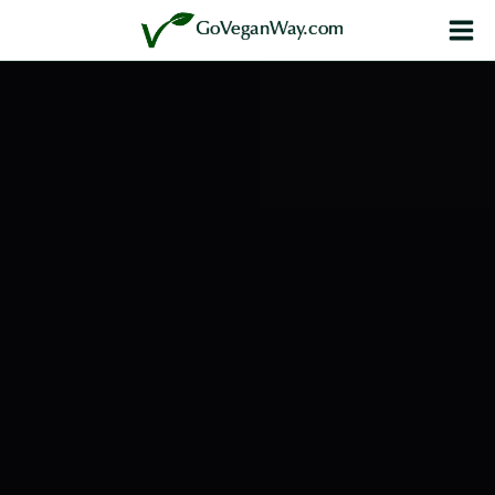
内
GoVeganWay.com
容
を
ス
キ
ッ
プ