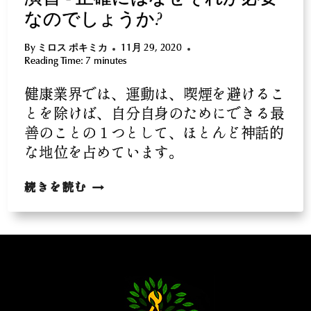
演習 - 正確にはなぜそれが必要
なのでしょうか?
By
ミロス ポキミカ
11月 29, 2020
Reading Time:
7
minutes
健康業界では、運動は、喫煙を避けるこ
とを除けば、自分自身のためにできる最
善のことの 1 つとして、ほとんど神話的
な地位を占めています。
演
続きを読む
習
-
正
確
に
は
な
ぜ