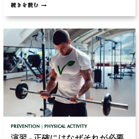
防
グ
続きを読む
止
リ
コ
ー
ゲ
ン
の
枯
渇
-
運
動
を
し
な
い
方
法
PREVENTION
|
PHYSICAL ACTIVITY