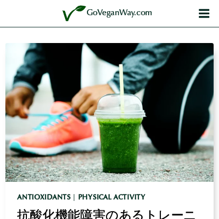
内
GoVeganWay.com
容
を
ス
キ
ッ
プ
ANTIOXIDANTS
|
PHYSICAL ACTIVITY
抗酸化機能障害のあるトレーニ