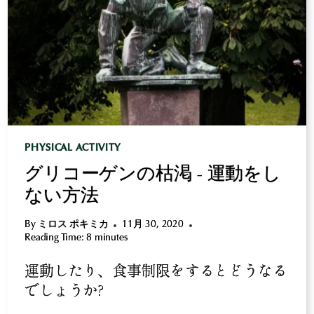
る
ト
レ
ー
ニ
ン
グ
へ
の
PHYSICAL ACTIVITY
適
グリコーゲンの枯渇 - 運動をし
応:
筋
ない方法
肉
の
By
ミロス ポキミカ
11月 30, 2020
酸
Reading Time:
8
minutes
化
運動したり、食事制限をするとどうなる
損
でしょうか?
傷
の