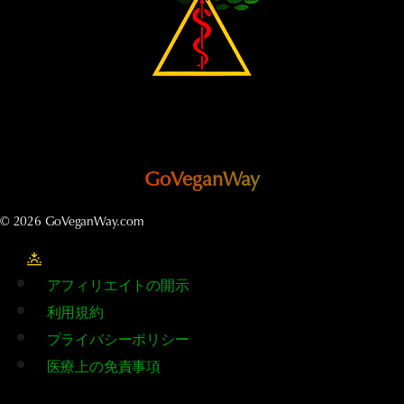
そ
れ
が
必
要
な
の
で
GoVeganWay
し
ょ
© 2026 GoVeganWay.com
う
か?
アフィリエイトの開示
利用規約
プライバシーポリシー
医療上の免責事項