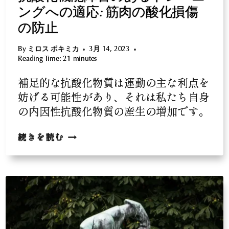
ングへの適応: 筋肉の酸化損傷
の防止
By
ミロス ポキミカ
3月 14, 2023
Reading Time:
21
minutes
補足的な抗酸化物質は運動の主な利点を
妨げる可能性があり、それは私たち自身
の内因性抗酸化物質の産生の増加です。
抗
続きを読む
酸
化
機
能
障
害
の
あ