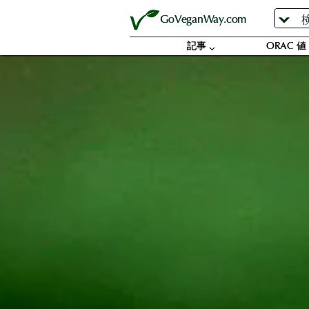
内
GoVeganWay.com
容
を
記事
ORAC 値
ス
キ
ッ
プ