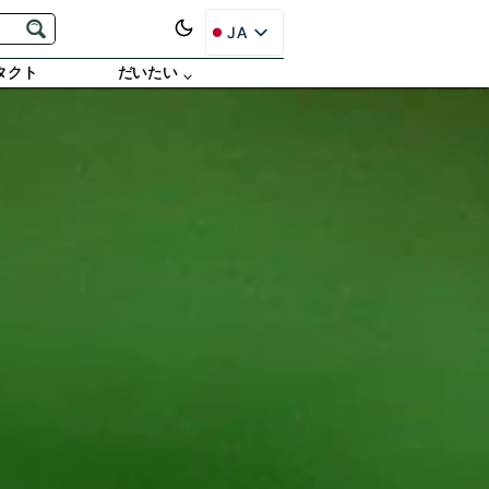
JA
EN
タクト
だいたい
ES
PT
FR
DE
RU
SR