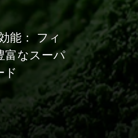
効能： フィ
豊富なスーパ
ード