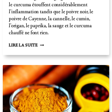
le curcuma étouffent considérablement
l'inflammation tandis que le poivre noir, le
poivre de Cayenne, la cannelle, le cumin,
l'origan, le paprika, la sauge et le curcuma
chauffé ne font rien.
POUVOIR
LIRE LA SUITE
ANTICANCÉREUX
DES
FRUITS
ET
LÉGUMES
:
PREUVES
IN
VIVO
ET
CLINIQUES