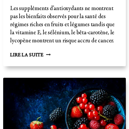
Les suppléments d'antioxydants ne montrent
pas les bienfaits observés pour la santé des
régimes riches en fruits et légumes tandis que
la vitamine E, le sélénium, le bêta-carotène, le
lycopène montrent un risque accru de cancer.
SUPPLÉMENTS
LIRE LA SUITE
D'ANTIOXYDANTS
CONTRE
ALIMENTS
COMPLETS
-
PAYER
POUR
VIVRE
MOINS
LONGTEMPS