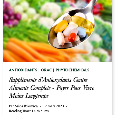
LE
PLUS
PUISSANT
AU
MONDE
ANTIOXIDANTS
|
ORAC
|
PHYTOCHEMICALS
Suppléments d'Antioxydants Contre
Aliments Complets - Payer Pour Vivre
Moins Longtemps
Par
Milos Pokimica
12 mars 2023
Reading Time:
14
minutes