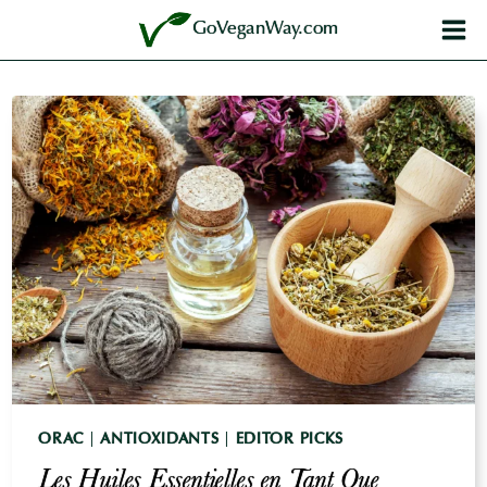
Aller
GoVeganWay.com
au
contenu
ORAC
|
ANTIOXIDANTS
|
EDITOR PICKS
Les Huiles Essentielles en Tant Que