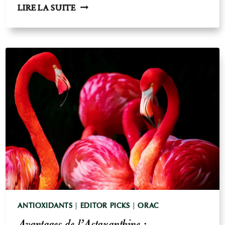
COMPRENDRE
LIRE LA SUITE
LES
VALEURS
ORAC
:
LA
TENEUR
EN
ANTIOXYDANTS
DES
ALIMENTS
ANTIOXIDANTS
|
EDITOR PICKS
|
ORAC