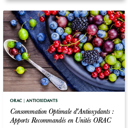
EN
ANTIOXYDANTS
:
RÈGLES
RÉNÉRALES
ET
STRATÉGIES
ORAC
|
ANTIOXIDANTS
Consommation Optimale d'Antioxydants :
Apports Recommandés en Unités ORAC