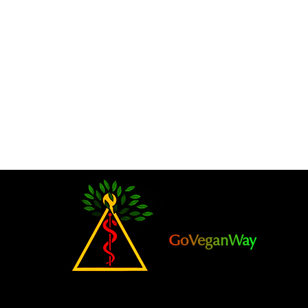
GoVeganWay