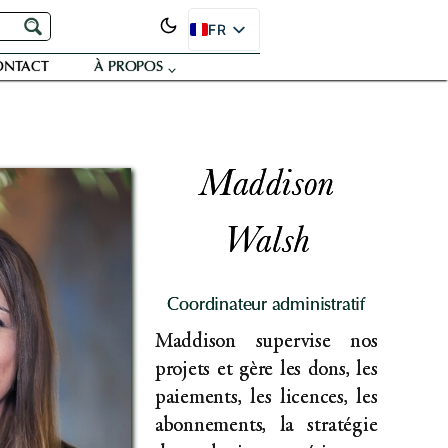
FR
EN
ONTACT
À PROPOS
ES
PT
DE
JA
RU
SR
Maddison
Walsh
Coordinateur administratif
Maddison supervise nos
projets et gère les dons, les
paiements, les licences, les
abonnements, la stratégie