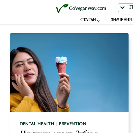
Перейти
GoVeganWay.com
к
содержимому
СТАТЬИ
ЗНАЧЕНИЯ
DENTAL HEALTH
|
PREVENTION