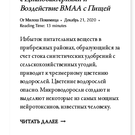
Воздействие BMAA с Пищей
От
Милош Покимица
Декабрь 21, 2020
Reading Time:
13
minutes
Избыток питательных веществ в
прибрежных районах, образующийся за
счет стока синтетических удобрений с
сельскохозяйственных угодий,
приводит к чрезмерному цветению
водорослей. Цветение водорослей
опасно. Микроводоросли создают и
выделяют некоторые из самых мощных
нейротоксинов, известных человеку.
БОКОВОЙ
ЧИТАТЬ ДАЛЕЕ
АМИОТРОФИЧЕСКИЙ
СКЛЕРОЗ-