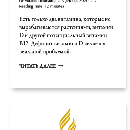
От
Милош Покимица
3 декабря 2020 г.
Reading Time:
12
minutes
Есть только два витамина, которые не
вырабатываются растениями, витамин
D и другой потенциальный витамин
В12. Дефицит витамина D является
реальной проблемой.
ДЕФИЦИТ
ЧИТАТЬ ДАЛЕЕ
ВИТАМИНА
D
-
ФАКТОРЫ
РИСКА