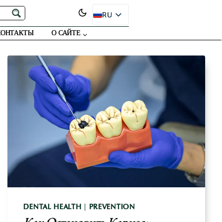
RU
EN
КОНТАКТЫ
О САЙТЕ
ES
PT
FR
DE
JA
SR
DENTAL HEALTH
|
PREVENTION