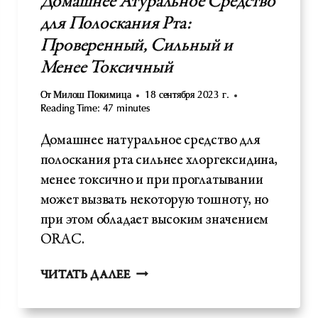
Домашнее Атуральное Средство
для Полоскания Рта:
Проверенный, Сильный и
Менее Токсичный
От
Милош Покимица
18 сентября 2023 г.
Reading Time:
47
minutes
Домашнее натуральное средство для
полоскания рта сильнее хлоргексидина,
менее токсично и при проглатывании
может вызвать некоторую тошноту, но
при этом обладает высоким значением
ORAC.
ДОМАШНЕЕ
ЧИТАТЬ ДАЛЕЕ
АТУРАЛЬНОЕ
СРЕДСТВО