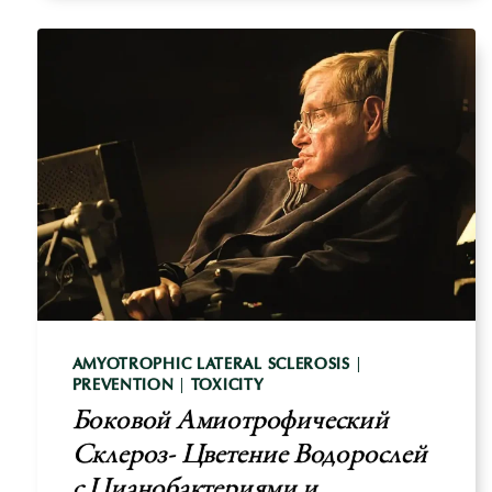
БОЛЬ:
БЫСТРОЕ
И
ДОЛГОВРЕМЕННОЕ
РЕШЕНИЕ
AMYOTROPHIC LATERAL SCLEROSIS
|
PREVENTION
|
TOXICITY
Боковой Амиотрофический
Склероз- Цветение Водорослей
с Цианобактериями и