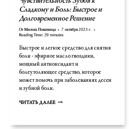
Чувствительность Зубов к
Сладкому и Боль: Быстрое и
Долговременное Решение
От
Милош Покимица
7 октября 2023 г.
Reading Time:
29
minutes
Быстрое и легкое средство для снятия
боли - эфирное масло гвоздики,
мощный антиоксидант и
болеутоляющее средство, которое
может помочь при заболеваниях десен
и зубной боли.
ЧУВСТВИТЕЛЬНОСТЬ
ЧИТАТЬ ДАЛЕЕ
ЗУБОВ
К
СЛАДКОМУ
И