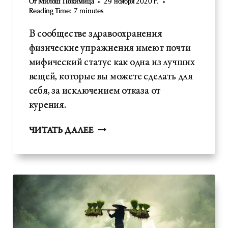
От
Милош Покимица
29 ноября 2020 г.
Reading Time:
7
minutes
В сообществе здравоохранения
физические упражнения имеют почти
мифический статус как одна из лучших
вещей, которые вы можете сделать для
себя, за исключением отказа от
курения.
УПРАЖНЕНИЕ
ЧИТАТЬ ДАЛЕЕ
-
ЗАЧЕМ
ИМЕННО
НАМ
ЭТО
НУЖНО?