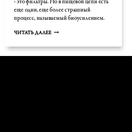
- это фильтры. Но в пищевой цепи есть
еще один, еще более страшный
процесс, называемый биоусилением.
ТОКСИЧНОСТЬ
ЧИТАТЬ ДАЛЕЕ
ДЛЯ
ОКРУЖАЮЩЕЙ
СРЕДЫ
-
ЭТО
ВСЕГО
ЛИШЬ
ПИЩЕВАЯ
ЦЕПОЧКА