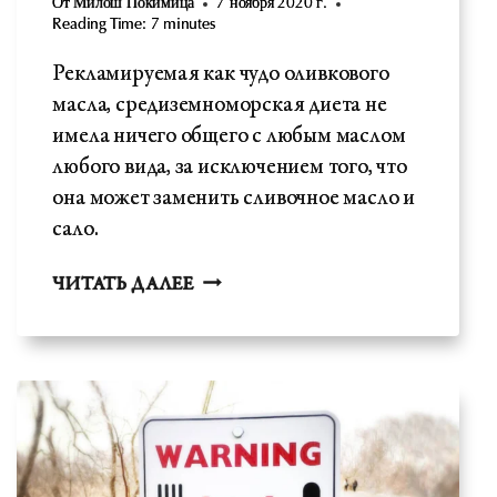
От
Милош Покимица
7 ноября 2020 г.
Reading Time:
7
minutes
Рекламируемая как чудо оливкового
масла, средиземноморская диета не
имела ничего общего с любым маслом
любого вида, за исключением того, что
она может заменить сливочное масло и
сало.
СРЕДИЗЕМНОМОРСКАЯ
ЧИТАТЬ ДАЛЕЕ
ДИЕТА
-
“ЧУДО”
ОЛИВКОВОГО
МАСЛА