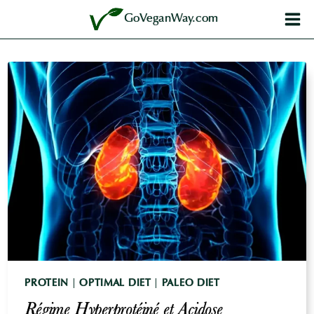
Aller
GoVeganWay.com
au
contenu
PROTEIN
|
OPTIMAL DIET
|
PALEO DIET
Régime Hyperprotéiné et Acidose