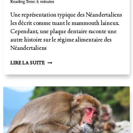
Reading Time:
6
minutes
Une représentation typique des Néandertaliens
les décrit comme tuant le mammouth laineux.
Cependant, une plaque dentaire raconte une
autre histoire sur le régime alimentaire des
Néandertaliens
DES
LIRE LA SUITE
NÉANDERTALIENS
VÉGÉTALIENS
?
LA
VÉRITÉ
SUR
LE
VÉRITABLE
RÉGIME
ALIMENTAIRE