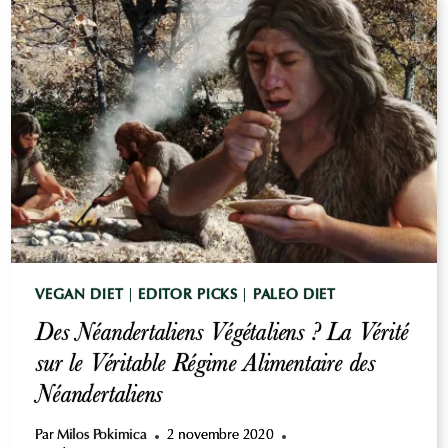
:
CORRÉLATIONS
DES
RISQUES
POUR
LA
SANTÉ
VEGAN DIET
|
EDITOR PICKS
|
PALEO DIET
Des Néandertaliens Végétaliens ? La Vérité
sur le Véritable Régime Alimentaire des
Néandertaliens
Par
Milos Pokimica
2 novembre 2020