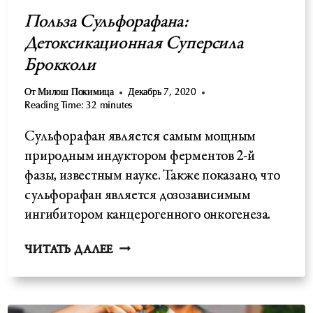
Польза Сульфорафана:
Детоксикационная Суперсила
Брокколи
От
Милош Покимица
Декабрь 7, 2020
Reading Time:
32
minutes
Сульфорафан является самым мощным
природным индуктором ферментов 2-й
фазы, известным науке. Также показано, что
сульфорафан является дозозависимым
ингибитором канцерогенного онкогенеза.
ПОЛЬЗА
ЧИТАТЬ ДАЛЕЕ
СУЛЬФОРАФАНА:
ДЕТОКСИКАЦИОННАЯ
СУПЕРСИЛА
БРОККОЛИ