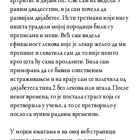
артритис и дијабетес. Све сам их видела. У
раним двадесетим, и ја сам почела да
развијам дијабетес. Исти третмани који нису
ништа урадили мојој породици били су
преписани и мени. Већ сам видела
ефикасност лекова које је лекар желео да ми
препише и схватила сам да то није нешто
кроз шта ћу сама пролазити. Била сам
приморана да се бавим сопственим
истраживањем и на крају сам се излечила од
дијабетеса типа 2 без лекова или игала. После
неког времена, то је постала страст која се
претворила у учење, а то се претворило у
посао са пуним радним временом.
У мојим књигама и на овој веб страници