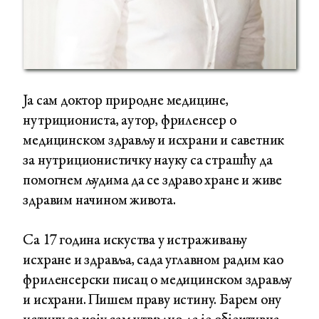
Ја сам доктор природне медицине,
нутрициониста, аутор, фриленсер о
медицинском здрављу и исхрани и саветник
за нутриционистичку науку са страшћу да
помогнем људима да се здраво хране и живе
здравим начином живота.
Са 17 година искуства у истраживању
исхране и здравља, сада углавном радим као
фриленсерски писац о медицинском здрављу
и исхрани. Пишем праву истину. Барем ону