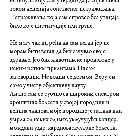
истину за коју сам утврдио да је објективна
током деценија сопственог истраживања.
Истраживања која сам спровео без утицаја
било које институције или групе.
Не могу чак ни рећи да сам веган јер не
морам бити веган да бих сачувао своје
здравље. Јео бих животињске производе у
неким ретким приликама. Нисам
заговорник. Не водим се догмом. Верујем
само у чисту објективну науку.
Лично сам се суочио са широким спектром
хроничних болести у својој породици и
већина чланова моје породице је патила или
умрла од неких од њих, укључујући
канцер
,
мождани удар, кардиоваскуларне болести,