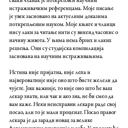
сваки чланак је поткрепљен научним
истраживачким референцама. Моје писање
је увек засновано на актуелним доказима
поткрепљеним науком. Моје књиге и чланци
нису лаки за читање нити су викенд часопис о
начину живота. У њима нема брзих и лаких
решења. Они су студијска компилација
заснована на научним истраживањима.
Истина није пријатна, није лепа и
највероватније није оно што бисте желели да
чујете. Још важније, то није оно што ће ваш
лекар знати, или чак и ако зна, не би смео да
вам каже. Неки неисправни лекари раде свој
посао, али то је мали проценат. Посао правог
лекара је да заради новац за велике